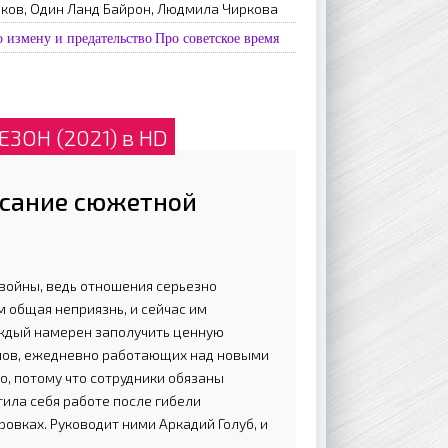
чков, Один Ланд Байрон, Людмила Чиркова
 измену и предательство
Про советское время
ЗОН (2021) в HD
исание сюжетной
й войны, ведь отношения серьезно
 общая неприязнь, и сейчас им
аждый намерен заполучить ценную
лов, ежедневно работающих над новыми
то, потому что сотрудники обязаны
ила себя работе после гибели
овках. Руководит ними Аркадий Голуб, и