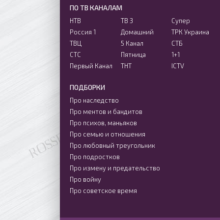
ПО ТВ КАНАЛАМ
НТВ
ТВ 3
Супер
Россия 1
Домашний
ТРК Украина
ТВЦ
5 Канал
СТБ
СТС
Пятница
1+1
Первый Канал
ТНТ
ICTV
ПОДБОРКИ
Про наследство
Про ментов и бандитов
Про психов, маньяков
Про семью и отношения
Про любовный треугольник
Про подростков
Про измену и предательство
Про войну
Про советское время