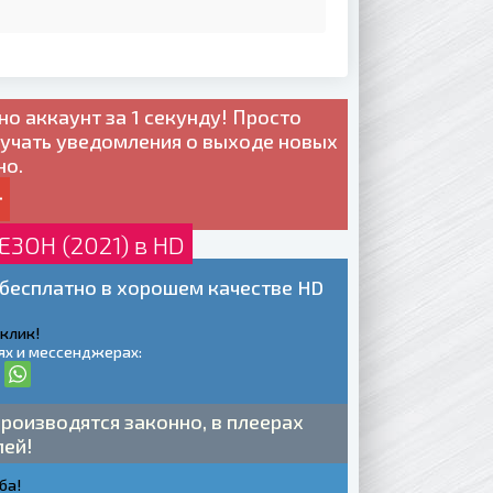
но
аккаунт за 1 секунду! Просто
лучать уведомления о выходе новых
но.
ЗОН (2021) в HD
бесплатно в хорошем качестве HD
 клик!
ях и мессенджерах:
роизводятся законно, в плеерах
лей!
ба!