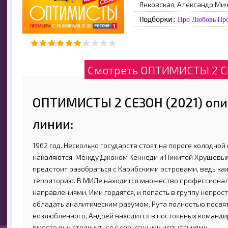
Янковская, Александр Ми
Подборки:
Про Любовь
Про
Смотреть ОПТИМИСТЫ 2 СЕ
ОПТИМИСТЫ 2 СЕЗОН (2021) оп
линии:
1962 год. Несколько государств стоят на пороге холодно
накаляются. Между Джоном Кеннеди и Никитой Хрущевым
предстоит разобраться с Карибскими островами, ведь к
территорию. В МИДе находится множество профессиона
направлениями. Ими гордятся, и попасть в группу непрос
обладать аналитическим разумом. Рута полностью посвят
возлюбленного, Андрей находится в постоянных командир
вместе они столкнуться с серьезными испытаниями.