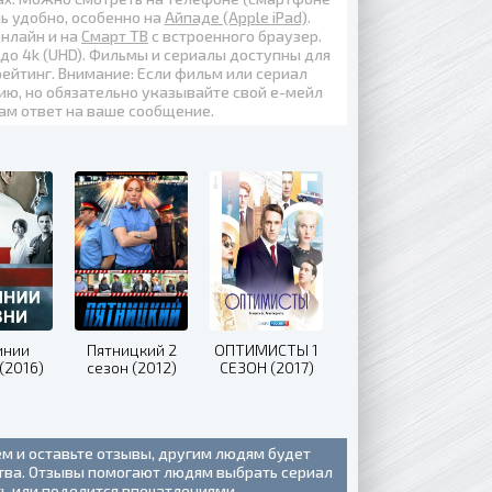
нь удобно, особенно на
Айпаде (Apple iPad)
.
онлайн
и на
Смарт ТВ
с встроенного браузер.
 до
4k (UHD)
. Фильмы и сериалы доступны для
ейтинг. Внимание: Если фильм или сериал
ию, но обязательно указывайте свой е-мейл
вам ответ на ваше сообщение.
инии
Пятницкий 2
ОПТИМИСТЫ 1
(2016)
сезон (2012)
СЕЗОН (2017)
ем и оставьте отзывы, другим людям будет
ства. Отзывы помогают людям выбрать сериал
ть или поделится впечатлениями.