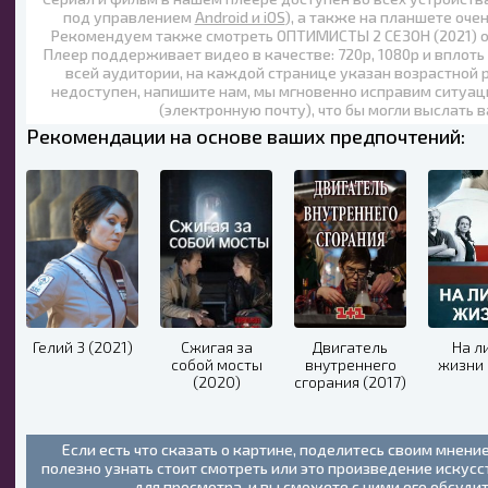
под управлением
Android и iOS
), а также на планшете оче
Рекомендуем также
смотреть ОПТИМИСТЫ 2 СЕЗОН (2021) 
Плеер поддерживает видео в качестве:
720p
,
1080p
и вплоть
всей аудитории, на каждой странице указан возрастной р
недоступен, напишите нам, мы мгновенно исправим ситуац
(электронную почту), что бы могли выслать 
Рекомендации на основе ваших предпочтений:
Гелий 3 (2021)
Сжигая за
Двигатель
На л
собой мосты
внутреннего
жизни 
(2020)
сгорания (2017)
Если есть что сказать о картине, поделитесь своим мнени
полезно узнать стоит смотреть или это произведение искус
для просмотра, и вы сможете с ними его обсуди