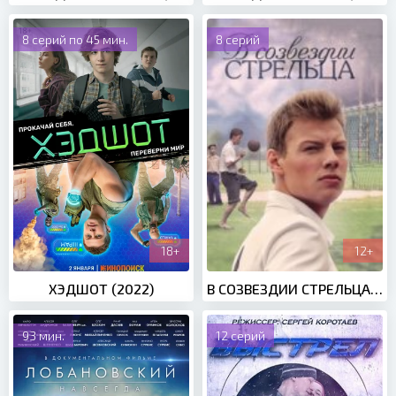
8 серий по 45 мин.
8 серий
18+
12+
ХЭДШОТ (2022)
В СОЗВЕЗДИИ СТРЕЛЬЦА (2018)
93 мин.
12 серий