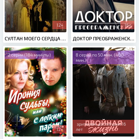
12+
16+
СУЛТАН МОЕГО СЕРДЦА 2 СЕЗОН (2021)
ДОКТОР ПРЕОБРАЖЕНСКИЙ (2020)
2 серии (184 минуты)
8 серий по 50 мин. (400
мин.)
зрителям, достигшим 16
12+
лет