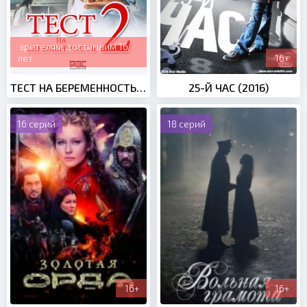
зрителям, достигшим 16
лет
16+
ТЕСТ НА БЕРЕМЕННОСТЬ 2 СЕЗОН (2019)
25-Й ЧАС (2016)
16 серий
18 серий
16+
16+