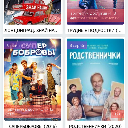
зрителям, достигшим 18
16+
лет
ЛОНДОНГРАД. ЗНАЙ НАШИХ! (2015)
ТРУДНЫЕ ПОДРОСТКИ (2019)
95 мин. / 01:35
8 серий
зрителям, достигшим 12
лет
12+
СУПЕРБОБРОВЫ (2016)
РОДСТВЕННИЧКИ (2020)