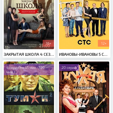
16+
12+
ЗАКРЫТАЯ ШКОЛА 4 СЕЗОН (2012)
ИВАНОВЫ-ИВАНОВЫ 5 СЕЗОН (2021)
4 серии по 45 мин. (120
20 серий
мин.)