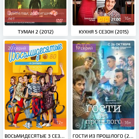
зрителям, достигшим 16
лет
16+
ТУМАН 2 (2012)
КУХНЯ 5 СЕЗОН (2015)
20 серий
17 серий
12+
16+
ВОСЬМИДЕСЯТЫЕ 3 СЕЗОН (2013)
ГОСТИ ИЗ ПРОШЛОГО (2020)