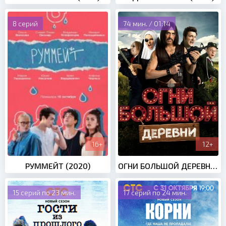
8 серий
74 мин. / 01:14
16+
12+
РУММЕЙТ (2020)
ОГНИ БОЛЬШОЙ ДЕРЕВНИ (2017)
15 серий по 23 мин.
17 серий по 24 мин.