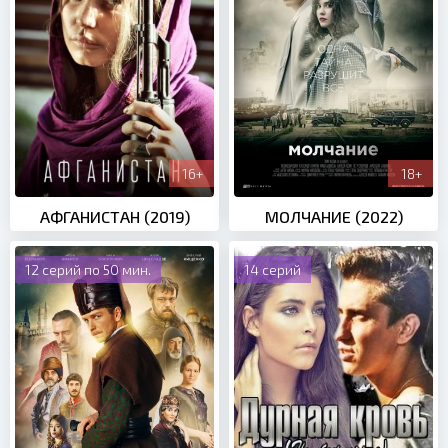
16+
18+
АФГАНИСТАН (2019)
МОЛЧАНИЕ (2022)
12 серий по 50 мин.
14 серий