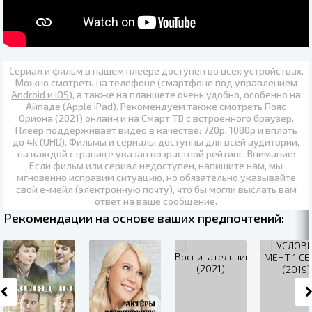
Сериал и фильм в нашем плеере доступен во всех устройствах.
Можно смотреть на телефоне (смартфоне под управлением
Android и iOS
), а также на планшете очень удобно, особенно на
Айпаде (Apple iPad)
. Рекомендуем также
смотреть Пояс
Ориона (2021) онлайн
и на
Смарт ТВ
с встроенного браузер.
Плеер поддерживает видео в качестве:
720p
,
1080p
и вплоть
до
4k (UHD)
. Фильмы и сериалы доступны для всей аудитории,
на каждой странице указан возрастной рейтинг. Внимание:
Если фильм или сериал недоступен, напишите нам, мы
мгновенно исправим ситуацию, но обязательно указывайте
свой е-мейл (электронную почту), что бы могли выслать вам
ответ на ваше сообщение.
Рекомендации на основе ваших предпочтений: