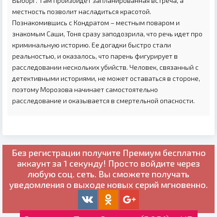
Выборг. Там произойдет запланированная встреча, а
местность позволит насладиться красотой.
Познакомившись с Кондратом – местным поваром и
знакомым Саши, Тоня сразу заподозрила, что речь идет про
криминальную историю. Ее догадки быстро стали
реальностью, и оказалось, что парень фигурирует в
расследовании нескольких убийств. Человек, связанный с
детективными историями, не может оставаться в стороне,
поэтому Морозова начинает самостоятельно
расследование и оказывается в смертельной опасности.
Без регистрации получите
Премиум бесплатно
аккаунт за 1 секунду! Просто войдите через
любую соц. сеть. Вы сможете получать
уведомления о выходе новых серий мгновенно.