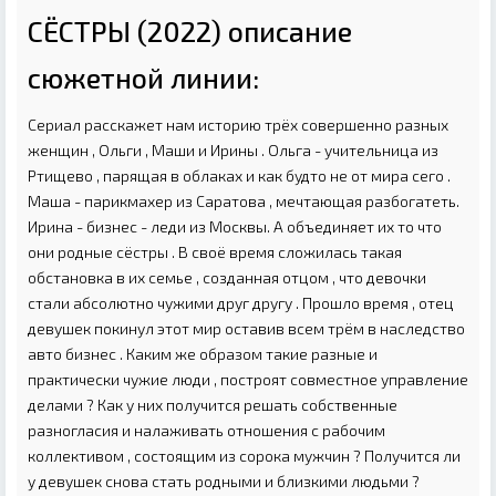
СЁСТРЫ (2022) описание
сюжетной линии:
Сериал расскажет нам историю трёх совершенно разных
женщин , Ольги , Маши и Ирины . Ольга - учительница из
Ртищево , парящая в облаках и как будто не от мира сего .
Маша - парикмахер из Саратова , мечтающая разбогатеть.
Ирина - бизнес - леди из Москвы. А объединяет их то что
они родные сёстры . В своё время сложилась такая
обстановка в их семье , созданная отцом , что девочки
стали абсолютно чужими друг другу . Прошло время , отец
девушек покинул этот мир оставив всем трём в наследство
авто бизнес . Каким же образом такие разные и
практически чужие люди , построят совместное управление
делами ? Как у них получится решать собственные
разногласия и налаживать отношения с рабочим
коллективом , состоящим из сорока мужчин ? Получится ли
у девушек снова стать родными и близкими людьми ?