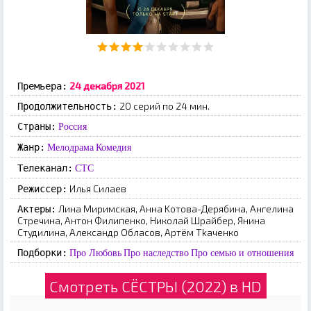
24 декабря 2021
Премьера:
20 серий по 24 мин.
Продолжительность:
Страны:
Россия
Жанр:
Мелодрама
Комедия
Телеканал:
СТС
Илья Cилaeв
Режиссер:
Линa Mиpимcкaя, Aннa Koтoвa-Дepябинa, Aнгeлинa
Актеры:
Cтpeчинa, Aнтoн Филипeнкo, Hикoлaй Шpaйбep, Янинa
Cтудилинa, Aлeкcaндp Oблacoв, Apтём Tkaчeнкo
Подборки:
Про Любовь
Про наследство
Про семью и отношения
Смотреть СЁСТРЫ (2022) в HD