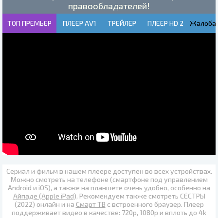
правообладателей!
ТОП ПРЕМЬЕР
ПЛЕЕР AV1
ТРЕЙЛЕР
ПЛЕЕР HD 2
Жалоба!
Сериал и фильм в нашем плеере доступен во всех устройствах.
Можно смотреть на телефоне (смартфоне под управлением
Android и iOS
), а также на планшете очень удобно, особенно на
Айпаде (Apple iPad)
. Рекомендуем также
смотреть СЁСТРЫ
(2022) онлайн
и на
Смарт ТВ
с встроенного браузер. Плеер
поддерживает видео в качестве:
720p
,
1080p
и вплоть до
4k