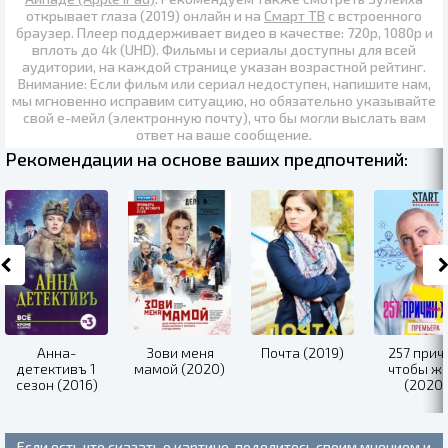
открывает глаза (2019) онлайн
и на
Смарт ТВ
с встроенного
браузер. Плеер поддерживает видео в качестве:
720p
,
1080p
и
вплоть до
4k (UHD)
. Фильмы и сериалы доступны для всей
аудитории, на каждой странице указан возрастной рейтинг.
Внимание: Если фильм или сериал недоступен, напишите нам,
мы мгновенно исправим ситуацию, но обязательно указывайте
свой е-мейл (электронную почту), что бы могли выслать вам
ответ на ваше сообщение.
Рекомендации на основе ваших предпочтений:
Анна-
Зови меня
Почта (2019)
257 прич
детективъ 1
мамой (2020)
чтобы ж
сезон (2016)
(2020)
Если есть что сказать о картине, поделитесь своим мнением и