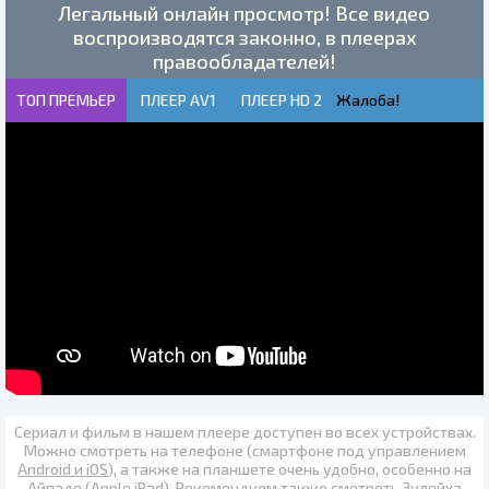
Легальный онлайн просмотр! Все видео
воспроизводятся законно, в плеерах
правообладателей!
ТОП ПРЕМЬЕР
ПЛЕЕР AV1
ПЛЕЕР HD 2
Жалоба!
Сериал и фильм в нашем плеере доступен во всех устройствах.
Можно смотреть на телефоне (смартфоне под управлением
Android и iOS
), а также на планшете очень удобно, особенно на
Айпаде (Apple iPad)
. Рекомендуем также
смотреть Зулейха