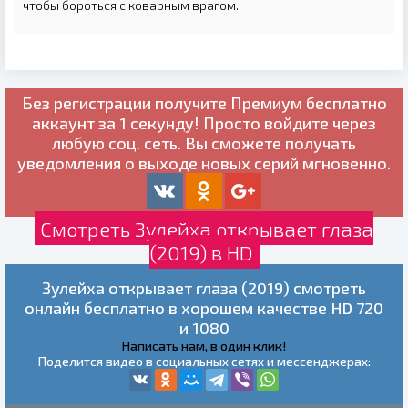
чтобы бороться с коварным врагом.
Без регистрации получите
Премиум бесплатно
аккаунт за 1 секунду! Просто войдите через
любую соц. сеть. Вы сможете получать
уведомления о выходе новых серий мгновенно.
Смотреть Зулейха открывает глаза
(2019) в HD
Зулейха открывает глаза (2019) смотреть
онлайн бесплатно в хорошем качестве HD 720
и 1080
Написать нам, в один клик!
Поделится видео в социальных сетях и мессенджерах: