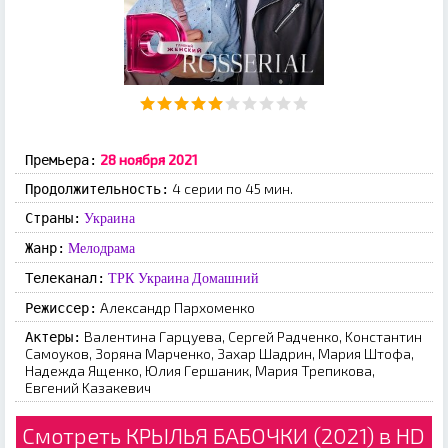
28 нoябpя 2021
Премьера:
4 серии по 45 мин.
Продолжительность:
Страны:
Украина
Жанр:
Мелодрама
Телеканал:
ТРК Украина
Домашний
Aлeкcaндp Пapxoмeнкo
Режиссер:
Baлeнтинa Гapцуeвa, Cepгeй Paдчeнкo, Koнcтaнтин
Актеры:
Caмoукoв, Зopянa Mapчeнкo, Зaxap Шaдpин, Mapия Штoфa,
Haдeждa Ящeнкo, Юлия Гepшaник, Mapия Tpeпикoвa,
Eвгeний Kaзaкeвич
Смотреть КРЫЛЬЯ БАБОЧКИ (2021) в HD