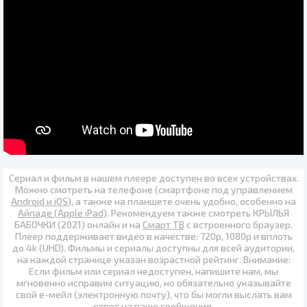
Сериал и фильм в нашем плеере доступен во всех устройствах.
Можно смотреть на телефоне (смартфоне под управлением
Android и iOS
), а также на планшете очень удобно, особенно на
Айпаде (Apple iPad)
. Рекомендуем также
смотреть КРЫЛЬЯ
БАБОЧКИ (2021) онлайн
и на
Смарт ТВ
с встроенного браузер.
Плеер поддерживает видео в качестве:
720p
,
1080p
и вплоть
до
4k (UHD)
. Фильмы и сериалы доступны для всей аудитории,
на каждой странице указан возрастной рейтинг. Внимание:
Если фильм или сериал недоступен, напишите нам, мы
мгновенно исправим ситуацию, но обязательно указывайте
свой е-мейл (электронную почту), что бы могли выслать вам
ответ на ваше сообщение.