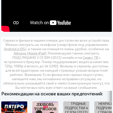
Сериал и фильм в нашем плеере доступен во всех устройствах.
Можно смотреть на телефоне (смартфоне под управлением
Android и iOS
), а также на планшете очень удобно, особенно на
Айпаде (Apple iPad)
. Рекомендуем также
смотреть
ПОДСЛУШАНО 2 СЕЗОН (2022) онлайн
и на
Смарт ТВ
с
встроенного браузер. Плеер поддерживает видео в качестве:
720p
,
1080p
и вплоть до
4k (UHD)
. Фильмы и сериалы доступны
для всей аудитории, на каждой странице указан возрастной
рейтинг. Внимание: Если фильм или сериал недоступен,
напишите нам, мы мгновенно исправим ситуацию, но
обязательно указывайте свой е-мейл (электронную почту), что
бы могли выслать вам ответ на ваше сообщение.
Рекомендации на основе ваших предпочтений: