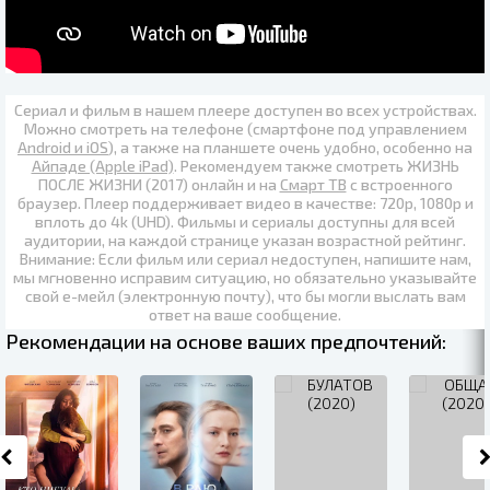
Сериал и фильм в нашем плеере доступен во всех устройствах.
Можно смотреть на телефоне (смартфоне под управлением
Android и iOS
), а также на планшете очень удобно, особенно на
Айпаде (Apple iPad)
. Рекомендуем также
смотреть ЖИЗНЬ
ПОСЛЕ ЖИЗНИ (2017) онлайн
и на
Смарт ТВ
с встроенного
браузер. Плеер поддерживает видео в качестве:
720p
,
1080p
и
вплоть до
4k (UHD)
. Фильмы и сериалы доступны для всей
аудитории, на каждой странице указан возрастной рейтинг.
Внимание: Если фильм или сериал недоступен, напишите нам,
мы мгновенно исправим ситуацию, но обязательно указывайте
свой е-мейл (электронную почту), что бы могли выслать вам
ответ на ваше сообщение.
Рекомендации на основе ваших предпочтений: