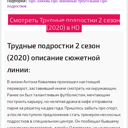
Подборки:
Про Любовь
Про любовный треугольник
Про
подростков
Смотреть Трудные подростки 2 сезон
(2020) в HD
Трудные подростки 2 сезон
(2020) описание сюжетной
линии:
В жизни Антона Ковалева произошел настоящий
переворот, заставивший иначе смотреть на окружающих.
Ранее он был талантливым футболистом, мечтающим
построить карьеру, но нелепая драка в кафе отправила
парня за решетку на два года. Пришлось забыть про спорт,
а после поступило предложение стать тренером несносных
подростков в специальном центре. Он пообещал бывшему
наставнику подготовить детей к Олимпиаде, но не понимал