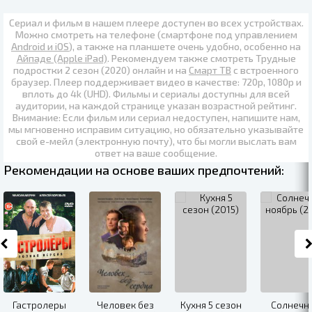
Сериал и фильм в нашем плеере доступен во всех устройствах.
Можно смотреть на телефоне (смартфоне под управлением
Android и iOS
), а также на планшете очень удобно, особенно на
Айпаде (Apple iPad)
. Рекомендуем также
смотреть Трудные
подростки 2 сезон (2020) онлайн
и на
Смарт ТВ
с встроенного
браузер. Плеер поддерживает видео в качестве:
720p
,
1080p
и
вплоть до
4k (UHD)
. Фильмы и сериалы доступны для всей
аудитории, на каждой странице указан возрастной рейтинг.
Внимание: Если фильм или сериал недоступен, напишите нам,
мы мгновенно исправим ситуацию, но обязательно указывайте
свой е-мейл (электронную почту), что бы могли выслать вам
ответ на ваше сообщение.
Рекомендации на основе ваших предпочтений:
Гастролеры
Человек без
Кухня 5 сезон
Солнечн