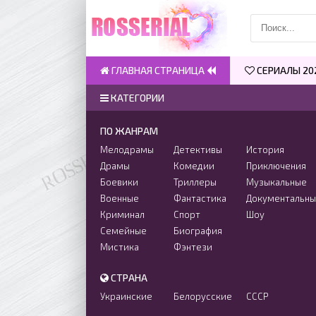
ГЛАВНАЯ СТРАНИЦА
СЕРИАЛЫ 20
КАТЕГОРИИ
ПО ЖАНРАМ
Мелодрамы
Детективы
История
Драмы
Комедии
Приключения
Боевики
Триллеры
Музыкальные
Военные
Фантастика
Документальн
Криминал
Спорт
Шоу
Семейные
Биография
Мистика
Фэнтези
СТРАНА
Украинские
Белорусские
СССР