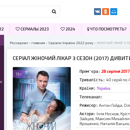
22
СЕРИАЛЫ 2023
2024
ЧТО ПОСМОТРЕТЬ?
Россериал - главная
»
Серіали України 2022 року
» ЖІНОЧИЙ ЛІКАР 3 С
СЕРІАЛ ЖІНОЧИЙ ЛІКАР 3 СЕЗОН (2017) ДИВИ
28 серпня 2017
Прем'єра:
16+
40 серій по 4
Тривалість:
ые
Країни:
Україна
Телеканал:
Антон Гойда, О
Режисер:
Ілля Носков, Кріс
Актори:
Зайцев, Максим Михайличен
Ярошенко, Наталія Васько