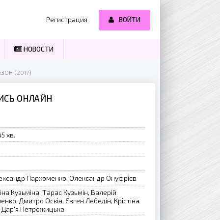
Регистрация
ВОЙТИ
НОВОСТИ
ЕЗОН (2017)
ТИСЬ ОНЛАЙН
5 хв.
лександр Пархоменко, Олександр Онуфрієв
тіна Кузьміна, Тарас Кузьмін, Валерій
ко, Дмитро Оскін, Євген Лебедін, Крістіна
, Дар'я Петрожицька