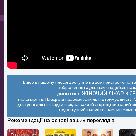
Відео в нашому плеєрі доступно на всіх пристроях: на т
зображення і аудіо вам сподобаютьс
дивитись ЖІНОЧИЙ ЛІКАР 3 СЕ
і на Смарт тв. Плеєр від правовласників підтримує якість 7
доступні для всієї аудиторії, на кажній сторінці вказаний в
недоступний, напишіть нам, ми моме
Рекомендації на основі ваших переглядів: