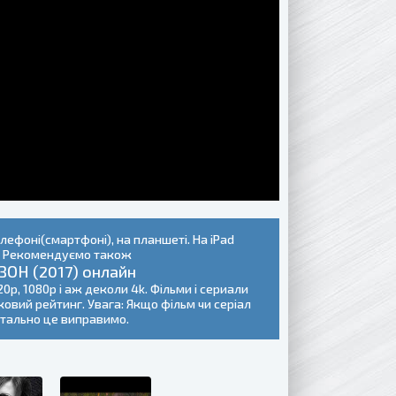
елефоні(смартфоні), на планшеті. На iPad
я. Рекомендуємо також
ЗОН (2017) онлайн
20p, 1080p і аж деколи 4k. Фільми і сериали
іковий рейтинг. Увага: Якщо фільм чи серіал
нтально це виправимо.