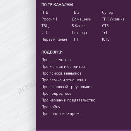
ПО ТВ КАНАЛАМ
НТВ
ТВ 3
Супер
Россия 1
Домашний
ТРК Украина
ТВЦ
5 Канал
СТБ
СТС
Пятница
1+1
Первый Канал
ТНТ
ICTV
ПОДБОРКИ
Про наследство
Про ментов и бандитов
Про психов, маньяков
Про семью и отношения
Про любовный треугольник
Про подростков
Про измену и предательство
Про войну
Про советское время