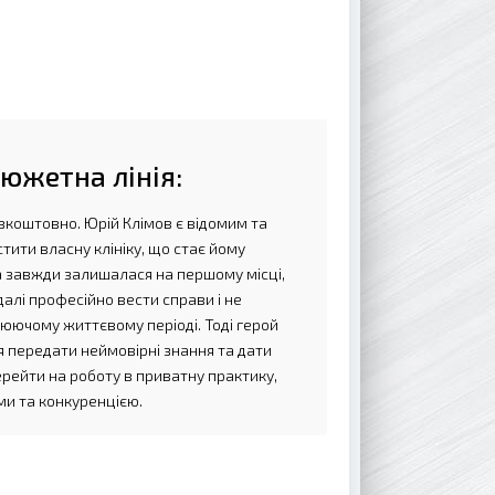
южетна лінія:
зкоштовно. Юрій Клімов є відомим та
ити власну клініку, що стає йому
а завжди залишалася на першому місці,
алі професійно вести справи і не
люючому життєвому періоді. Тоді герой
 передати неймовірні знання та дати
рейти на роботу в приватну практику,
и та конкуренцією.