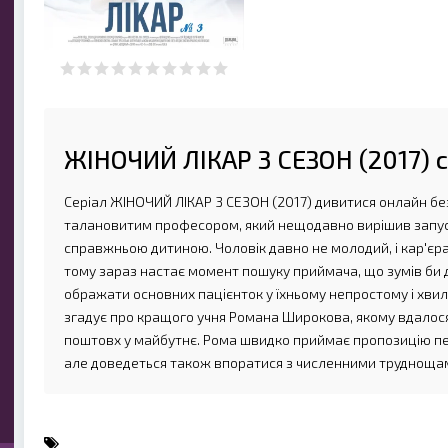
ЖІНОЧИЙ ЛІКАР 3 СЕЗОН (2017) с
Серіал ЖІНОЧИЙ ЛІКАР 3 СЕЗОН (2017) дивитися онлайн бе
талановитим професором, який нещодавно вирішив запуст
справжньою дитиною. Чоловік давно не молодий, і кар'єр
тому зараз настає момент пошуку приймача, що зумів би д
ображати основних пацієнток у їхньому непростому і хви
згадує про кращого учня Романа Широкова, якому вдалося
поштовх у майбутнє. Рома швидко приймає пропозицію пе
але доведеться також впоратися з численними труднощам