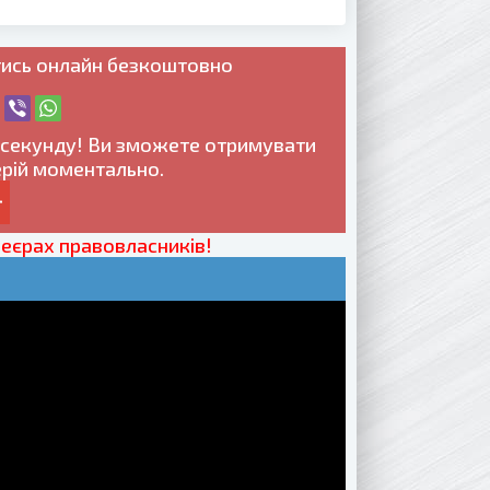
тись онлайн безкоштовно
1 секунду! Ви зможете отримувати
ерій моментально.
леєрах правовласників!