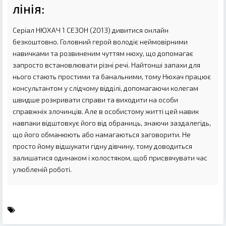
лінія:
Серіал НЮХАЧ 1 СЕЗОН (2013) дивитися онлайн
безкоштовно. Головний герой володіє неймовірними
навичками та розвиненим чуттям нюху, що допомагає
запросто встановлювати різні речі. Найтонші запахи для
нього стають простими та банальними, тому Нюхач працює
консультантом у слідчому відділі, допомагаючи колегам
швидше розкривати справи та виходити на особи
справжніх злочинців. Але в особистому житті цей навик
навпаки відштовхує його від обраниць, знаючи заздалегідь,
що його обманюють або намагаються заговорити. Не
просто йому відшукати гідну дівчину, тому доводиться
залишатися одинаком і холостяком, щоб присвячувати час
улюбленій роботі.