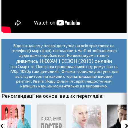
Відео в нашому плеєрі доступно на всіх пристроях: на
телефоні(смартфоні), на планшеті. На iPad зображення і
аудіо вам сподобаються. Рекомендуємо також
дивитись НЮХАЧ 1 СЕЗОН (2013) онлайн
і на Смарт тв. Плеєр від правовласників підтримує якість
720p, 1080p і аж деколи 4k. Фільми і сериали доступні для
всієї аудиторії, на кажній сторінці вказаний віковий
рейтинг. Увага: Якщо фільм чи серіал недоступний,
напишіть нам, ми моментально це виправимо.
Рекомендації на основі ваших переглядів: