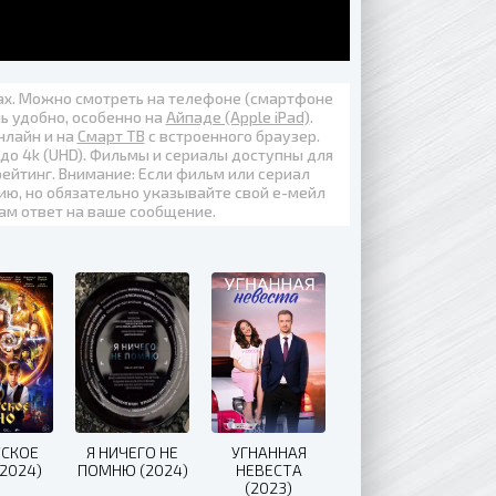
вах. Можно смотреть на телефоне (смартфоне
нь удобно, особенно на
Айпаде (Apple iPad)
.
нлайн
и на
Смарт ТВ
с встроенного браузер.
 до
4k (UHD)
. Фильмы и сериалы доступны для
ейтинг. Внимание: Если фильм или сериал
ию, но обязательно указывайте свой е-мейл
вам ответ на ваше сообщение.
ТСКОЕ
Я НИЧЕГО НЕ
УГНАННАЯ
(2024)
ПОМНЮ (2024)
НЕВЕСТА
(2023)