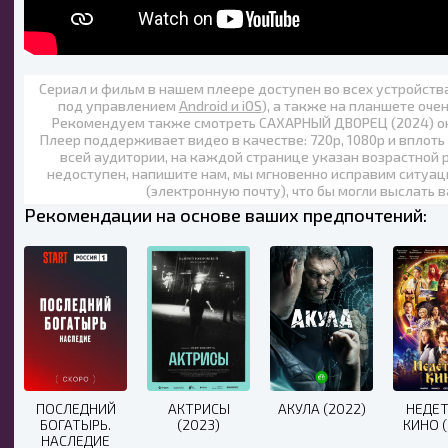
Сериал и фильм в нашем плеере доступен во всех устройст
под управлением
Android и iOS
), а также на планшете оче
Рекомендуем также
смотреть САХАРНЫЙ ДВОРЕЦ (2024) о
Плеер поддерживает видео в качестве:
720p
,
1080p
и вплоть
всей аудитории, на каждой странице указан возрастной р
недоступен, напишите нам, мы мгновенно исправим ситуац
(электронную почту), что бы могли выслать 
Рекомендации на основе ваших предпочтений:
ПОСЛЕДНИЙ
АКТРИСЫ
АКУЛА (2022)
НЕДЕ
БОГАТЫРЬ.
(2023)
КИНО 
НАСЛЕДИЕ