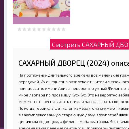
Смотреть САХАРНЫЙ ДВОР
САХАРНЫЙ ДВОРЕЦ (2024) опис
На протяжении длительного времени все маленькие гр
передачей. Их ежедневно развлекают жители сказочного
принцесса по имени Алиса, невероятно умный Филин по 
мире леопард по прозвищу Кус-Кус. Это невероятно заба
момент петь песни, читать стихи и рассказывать скорого
Но когда герои слышат «стоп камера», они снимают маски
в закомплексованную стареющую даму, злоупотребляющ
циничным подлецом, а филин – маразматиком. Вся съём
времена из-за падения рейтингов. Продюсеры пытаются 