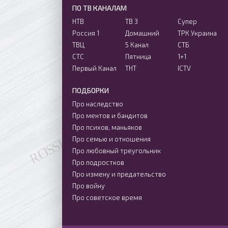
ПО ТВ КАНАЛАМ
НТВ
ТВ 3
Супер
Россия 1
Домашний
ТРК Украина
ТВЦ
5 Канал
СТБ
СТС
Пятница
1+1
Первый Канал
ТНТ
ICTV
ПОДБОРКИ
Про наследство
Про ментов и бандитов
Про психов, маньяков
Про семью и отношения
Про любовный треугольник
Про подростков
Про измену и предательство
Про войну
Про советское время