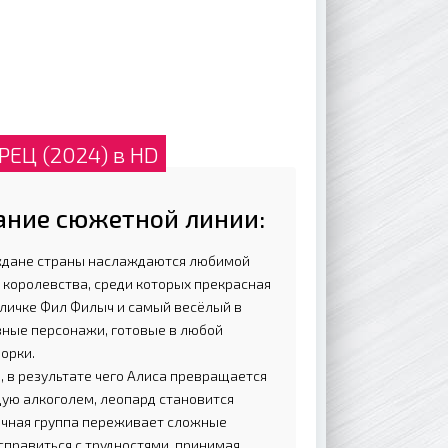
ЕЦ (2024) в HD
ание сюжетной линии:
аждане страны наслаждаются любимой
 королевства, среди которых прекрасная
кличке Фил Филыч и самый весёлый в
вные персонажи, готовые в любой
ворки.
, в результате чего Алиса превращается
ую алкоголем, леопард становится
очная группа переживает сложные
справиться с трудностями, принимая