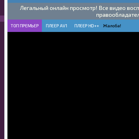
Легальный онлайн просмотр! Все видео восп
правообладате
ТОП ПРЕМЬЕР
ПЛЕЕР AV1
ПЛЕЕР HD++
Жалоба!