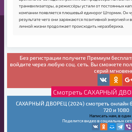
транквилизаторы, а режиссёры устали от постоянных кап
компании появляется плюшевый единорог Штормик. Он чу
результате чего они заряжаются позитивной энергией и в
личной жизни продолжает происходить неразбериха.
Без регистрации получите
Премиум бесплат
войдите через любую соц. сеть. Вы сможете по
серий мгновен
Смотреть САХАРНЫЙ ДВОР
САХАРНЫЙ ДВОРЕЦ (2024) смотреть онлайн б
720 и 1080
Написать нам, в один
Поделится видео в социальных сет