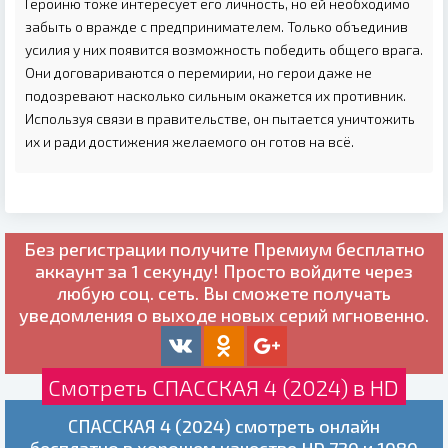
Героиню тоже интересует его личность, но ей необходимо
забыть о вражде с предпринимателем. Только объединив
усилия у них появится возможность победить общего врага.
Они договариваются о перемирии, но герои даже не
подозревают насколько сильным окажется их противник.
Используя связи в правительстве, он пытается уничтожить
их и ради достижения желаемого он готов на всё.
Без регистрации получите
Премиум бесплатно
аккаунт за 1 секунду! Просто войдите через
любую соц. сеть. Вы сможете получать
уведомления о выходе новых серий мгновенно.
Смотреть СПАССКАЯ 4 (2024) в HD
СПАССКАЯ 4 (2024) смотреть онлайн
бесплатно в хорошем качестве HD 720 и 1080