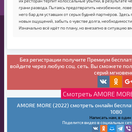
их ресторан терпит колоссальные убытки, в результате че
грани развода. Пытаясь предотвратить неизбежное, лове
него бар для уставших от серых будней партнёров. Здесь
новых ощущений, забыть о чувстве долга, необходимости
Изначально всё идёт по плану, но внезапно в ситуацию 
Без регистрации получите
Премиум бесплат
войдите через любую соц. сеть. Вы сможете по
серий мгновен
Смотреть AMORE MORE 
AMORE MORE (2022) смотреть онлайн бесплат
1080
Написать нам, в один
Поделится видео в социальных сет