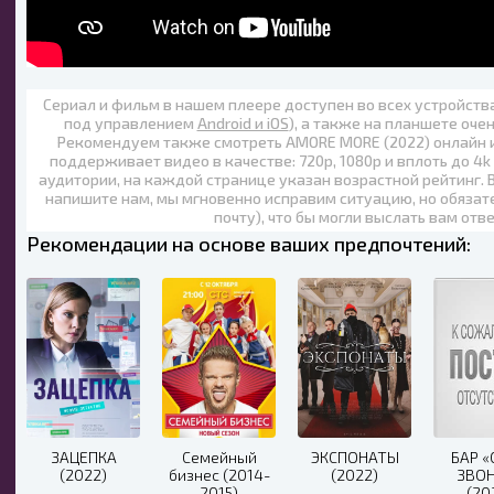
Сериал и фильм в нашем плеере доступен во всех устройст
под управлением
Android и iOS
), а также на планшете оче
Рекомендуем также
смотреть AMORE MORE (2022) онлайн
поддерживает видео в качестве:
720p
,
1080p
и вплоть до
4k
аудитории, на каждой странице указан возрастной рейтинг. 
напишите нам, мы мгновенно исправим ситуацию, но обязат
почту), что бы могли выслать вам отв
Рекомендации на основе ваших предпочтений:
ЗАЦЕПКА
Семейный
ЭКСПОНАТЫ
БАР 
(2022)
бизнес (2014-
(2022)
ЗВО
2015)
(20