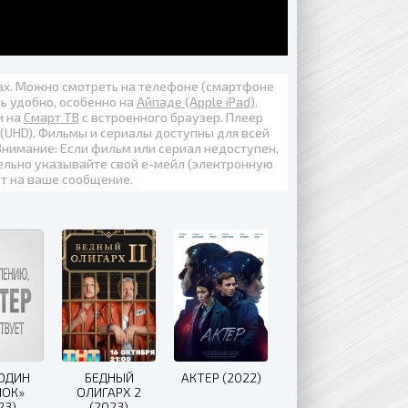
вах. Можно смотреть на телефоне (смартфоне
нь удобно, особенно на
Айпаде (Apple iPad)
.
и на
Смарт ТВ
с встроенного браузер. Плеер
 (UHD)
. Фильмы и сериалы доступны для всей
Внимание: Если фильм или сериал недоступен,
ельно указывайте свой е-мейл (электронную
ет на ваше сообщение.
«ОДИН
БЕДНЫЙ
АКТЕР (2022)
НОК»
ОЛИГАРХ 2
23)
(2023)