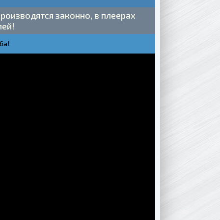
роизводятся законно, в плеерах
лей!
ба!