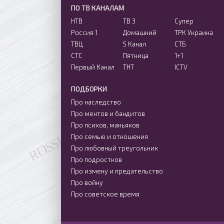
ПО ТВ КАНАЛАМ
НТВ
ТВ 3
Супер
Россия 1
Домашний
ТРК Украина
ТВЦ
5 Канал
СТБ
СТС
Пятница
1+1
Первый Канал
ТНТ
ICTV
ПОДБОРКИ
Про наследство
Про ментов и бандитов
Про психов, маньяков
Про семью и отношения
Про любовный треугольник
Про подростков
Про измену и предательство
Про войну
Про советское время