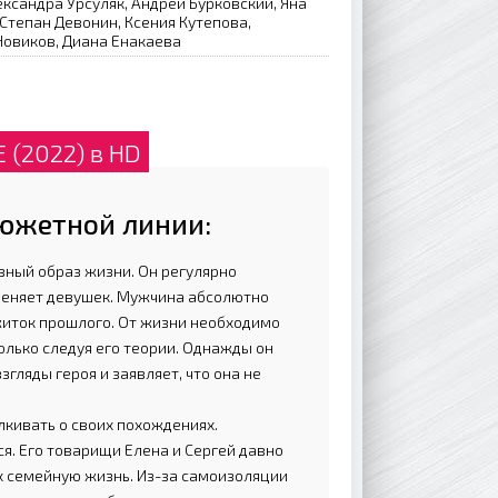
ксандра Урсуляк, Андрей Бурковский, Яна
 Степан Девонин, Ксения Кутепова,
Новиков, Диана Енакаева
(2022) в HD
южетной линии:
вный образ жизни. Он регулярно
меняет девушек. Мужчина абсолютно
житок прошлого. От жизни необходимо
лько следуя его теории. Однажды он
гляды героя и заявляет, что она не
лкивать о своих похождениях.
я. Его товарищи Елена и Сергей давно
их семейную жизнь. Из-за самоизоляции