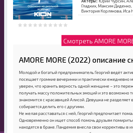
Юрий Чурсин, Але
Актеры:
Гладких, Максим Диденко,
Виктория Корлякова, Иса 
Смотреть AMORE MORE 
AMORE MORE (2022) описание с
Молодой и богатый предприниматель Георгий ведёт акти
посещает громкие вечеринки и практически ежедневно 
уверен, что хранить верность одной женщине – это пере
получать массу положительных эмоций и это возможно то
знакомится с красавицей Алисой. Девушка не разделяет вз
собирается делить его с другими.
Не желая расставаться с ней, Георгий предпочитает пома
Одновременно он ищет способ помочь друзьям помиритьс
находятся в браке. Пандемия внесла свои коррективы в 