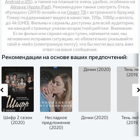
Android и iOS
), а также на планшете очень удобно, особенно на
Айпаде (Apple iPad)
. Рекомендуем также
смотреть Отель
«Купидон» (2019) онлайн
и на
Смарт ТВ
с встроенного браузер.
Плеер поддерживает видео в качестве:
720p
,
1080p
и вплоть
до
4k (UHD)
. Фильмы и сериалы доступны для всей аудитории,
на каждой странице указан возрастной рейтинг. Внимание:
Если фильм или сериал недоступен, напишите нам, мы
мгновенно исправим ситуацию, но обязательно указывайте
свой е-мейл (электронную почту), что бы могли выслать вам
ответ на ваше сообщение.
Рекомендации на основе ваших предпочтений:
Шифр 2 сезон
Несладкое
Дочки (2020)
Тень лю
(2020)
предложение
(2019)
(2020)