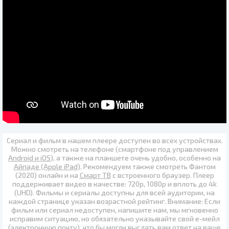
Сериал и фильм в нашем плеере доступен во всех устройствах.
Можно смотреть на телефоне (смартфоне под управлением
Android и iOS
), а также на планшете очень удобно, особенно на
Айпаде (Apple iPad)
. Рекомендуем также
смотреть Фантом
(2020) онлайн
и на
Смарт ТВ
с встроенного браузер. Плеер
поддерживает видео в качестве:
720p
,
1080p
и вплоть до
4k
(UHD)
. Фильмы и сериалы доступны для всей аудитории, на
каждой странице указан возрастной рейтинг. Внимание: Если
фильм или сериал недоступен, напишите нам, мы мгновенно
исправим ситуацию, но обязательно указывайте свой е-мейл
(электронную почту), что бы могли выслать вам ответ на ваше