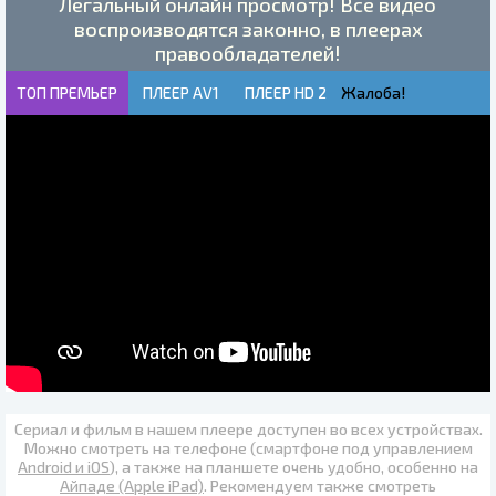
Легальный онлайн просмотр! Все видео
воспроизводятся законно, в плеерах
правообладателей!
ТОП ПРЕМЬЕР
ПЛЕЕР AV1
ПЛЕЕР HD 2
Жалоба!
Сериал и фильм в нашем плеере доступен во всех устройствах.
Можно смотреть на телефоне (смартфоне под управлением
Android и iOS
), а также на планшете очень удобно, особенно на
Айпаде (Apple iPad)
. Рекомендуем также
смотреть