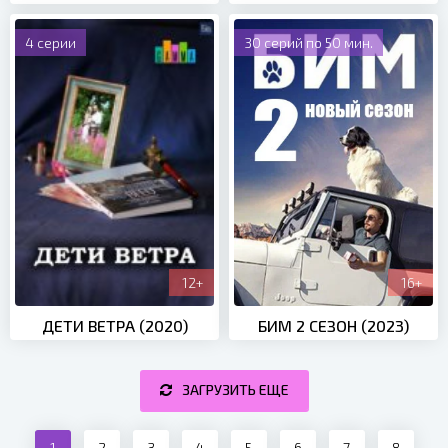
4 серии
30 серий по 50 мин.
12+
16+
ДЕТИ ВЕТРА (2020)
БИМ 2 СЕЗОН (2023)
ЗАГРУЗИТЬ ЕЩЕ
1
2
3
4
5
6
7
8