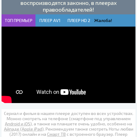
воспроизводятся законно, в плеерах
правообладателей!
ТОП ПРЕМЬЕР
ПЛЕЕР AV1
ПЛЕЕР HD 2
Жалоба!
Сериал и фильм в нашем плеере доступен во всех устройствах.
Можно смотреть на телефоне (смартфоне под управлением
Android и iOS
), а также на планшете очень удобно, особенно на
Айпаде (Apple iPad)
. Рекомендуем также
смотреть Ноты любви
(2017) онлайн
и на
Смарт ТВ
с встроенного браузер. Плеер