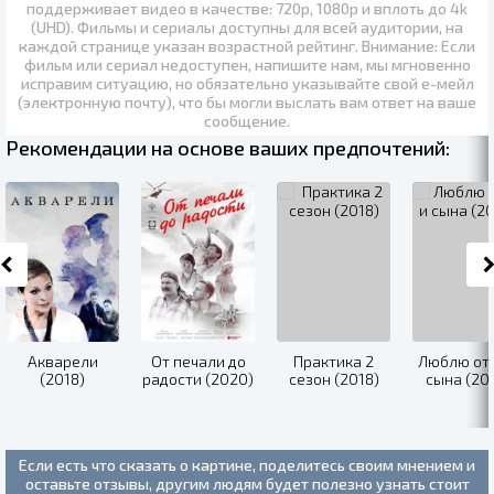
поддерживает видео в качестве:
720p
,
1080p
и вплоть до
4k
(UHD)
. Фильмы и сериалы доступны для всей аудитории, на
каждой странице указан возрастной рейтинг. Внимание: Если
фильм или сериал недоступен, напишите нам, мы мгновенно
исправим ситуацию, но обязательно указывайте свой е-мейл
(электронную почту), что бы могли выслать вам ответ на ваше
сообщение.
Рекомендации на основе ваших предпочтений:
Акварели
От печали до
Практика 2
Люблю от
(2018)
радости (2020)
сезон (2018)
сына (20
Если есть что сказать о картине, поделитесь своим мнением и
оставьте отзывы, другим людям будет полезно узнать стоит