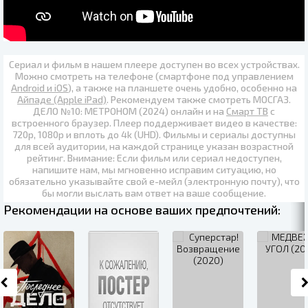
Сериал и фильм в нашем плеере доступен во всех устройствах.
Можно смотреть на телефоне (смартфоне под управлением
Android и iOS
), а также на планшете очень удобно, особенно на
Айпаде (Apple iPad)
. Рекомендуем также
смотреть МОСГАЗ.
ДЕЛО №10: МЕТРОНОМ (2024) онлайн
и на
Смарт ТВ
с
встроенного браузер. Плеер поддерживает видео в качестве:
720p
,
1080p
и вплоть до
4k (UHD)
. Фильмы и сериалы доступны
для всей аудитории, на каждой странице указан возрастной
рейтинг. Внимание: Если фильм или сериал недоступен,
напишите нам, мы мгновенно исправим ситуацию, но
обязательно указывайте свой е-мейл (электронную почту), что
бы могли выслать вам ответ на ваше сообщение.
Рекомендации на основе ваших предпочтений: