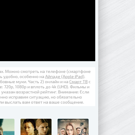
вах. Можно смотреть на телефоне (смартфоне
нь удобно, особенно на
Айпаде (Apple iPad)
.
бовные муки. Часть 2) онлайн
и на
Смарт ТВ
с
е:
720p
,
1080p
и вплоть до
4k (UHD)
. Фильмы и
 указан возрастной рейтинг. Внимание: Если
енно исправим ситуацию, но обязательно
ли выслать вам ответ на ваше сообщение.