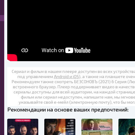
Сериал и фильм в нашем плеере доступен во всех устройст
под управлением
Android и iOS
), а также на планшете оче
Рекомендуем также
смотреть БЕЗСОНОВЪ (2021) 6 Серия (Лю
встроенного браузер. Плеер поддерживает видео в качеств
сериалы доступны для всей аудитории, на каждой странице
фильм или сериал недоступен, напишите нам, мы мгнов
указывайте свой е-мейл (электронную почту), что бы мог
Рекомендации на основе ваших предпочтений: