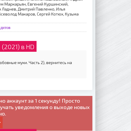
ём Маркарьян, Евгений Куршинский,
 Ладнев, Дмитрий Павленко, Илья
Всеволод Макаров, Сергей Котюх, Кузьма
ндитов
(2021) в HD
бовные муки. Часть 2), вернитесь на
но
аккаунт за 1 секунду! Просто
лучать уведомления о выходе новых
но.