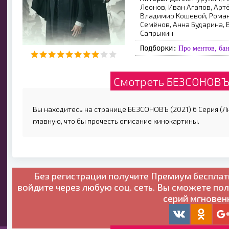
Леонов, Иван Агапов, Арт
Владимир Кошевой, Роман
Семёнов, Анна Бударина, 
Сапрыкин
Подборки:
Про ментов, ба
Смотреть БЕЗСОНОВЪ 
Вы находитесь на странице БЕЗСОНОВЪ (2021) 6 Серия (Лю
главную, что бы прочесть описание кинокартины.
Без регистрации получите
Премиум бесплат
войдите через любую соц. сеть. Вы сможете по
серий мгновен