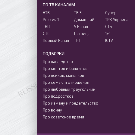
ПО ТВ КАНАЛАМ
НТВ
ТВ 3
Супер
Россия 1
Домашний
ТРК Украина
ТВЦ
5 Канал
СТБ
СТС
Пятница
1+1
Первый Канал
ТНТ
ICTV
ПОДБОРКИ
Про наследство
Про ментов и бандитов
Про психов, маньяков
Про семью и отношения
Про любовный треугольник
Про подростков
Про измену и предательство
Про войну
Про советское время