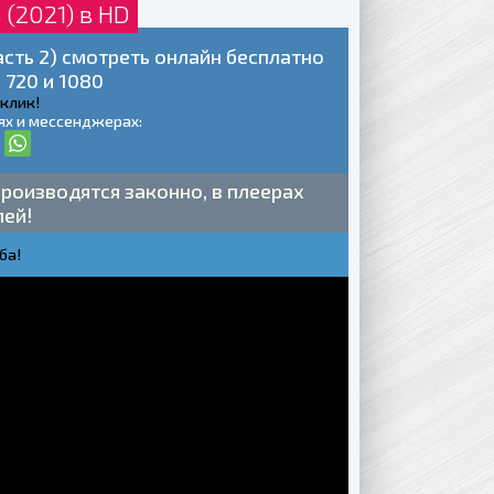
(2021) в HD
сть 2) смотреть онлайн бесплатно
 720 и 1080
 клик!
ях и мессенджерах:
роизводятся законно, в плеерах
лей!
ба!