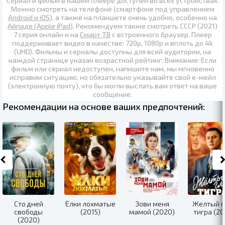
Сериал и фильм в нашем плеере доступен во всех устройствах.
Можно смотреть на телефоне (смартфоне под управлением
Android и iOS
), а также на планшете очень удобно, особенно на
Айпаде (Apple iPad)
. Рекомендуем также
смотреть СССР (2021)
7 серия онлайн
и на
Смарт ТВ
с встроенного браузер. Плеер
поддерживает видео в качестве:
720p
,
1080p
и вплоть до
4k
(UHD)
. Фильмы и сериалы доступны для всей аудитории, на
каждой странице указан возрастной рейтинг. Внимание: Если
фильм или сериал недоступен, напишите нам, мы мгновенно
исправим ситуацию, но обязательно указывайте свой е-мейл
(электронную почту), что бы могли выслать вам ответ на ваше
сообщение.
Рекомендации на основе ваших предпочтений:
Сто дней
Ёлки лохматые
Зови меня
Желтый г
свободы
(2015)
мамой (2020)
тигра (20
(2020)