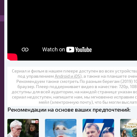
Сериал и фильм в нашем плеере доступен во всех устройст
под управлением
Android и iOS
), а также на планшете оче
Рекомендуем также
смотреть По разным берегам (2019) 1
браузер. Плеер поддерживает видео в качестве:
720p
,
108
доступны для всей аудитории, на каждой странице указан в
сериал недоступен, напишите нам, мы мгновенно исправим с
мейл (электронную почту), что бы могли выслат
Рекомендации на основе ваших предпочтений: