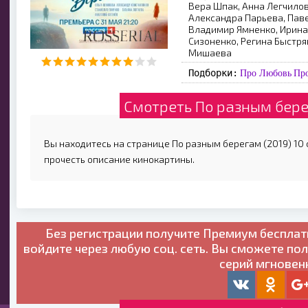
Вера Шпак, Анна Легчилов
Александра Парьева, Паве
Владимир Ямненко, Ирина
Сизоненко, Регина Быстр
Мишаева
Подборки:
Про Любовь
Про
Смотреть По разным бере
Вы находитесь на странице По разным берегам (2019) 10 с
прочесть описание кинокартины.
Без регистрации получите
Премиум бесплат
войдите через любую соц. сеть. Вы сможете по
серий мгновен