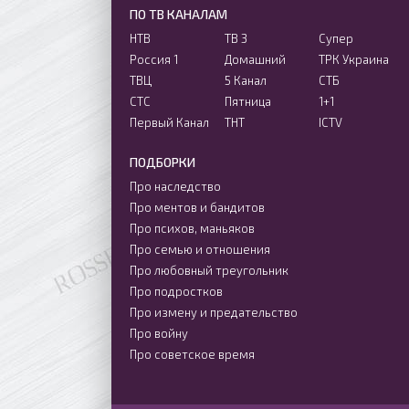
ПО ТВ КАНАЛАМ
НТВ
ТВ 3
Супер
Россия 1
Домашний
ТРК Украина
ТВЦ
5 Канал
СТБ
СТС
Пятница
1+1
Первый Канал
ТНТ
ICTV
ПОДБОРКИ
Про наследство
Про ментов и бандитов
Про психов, маньяков
Про семью и отношения
Про любовный треугольник
Про подростков
Про измену и предательство
Про войну
Про советское время