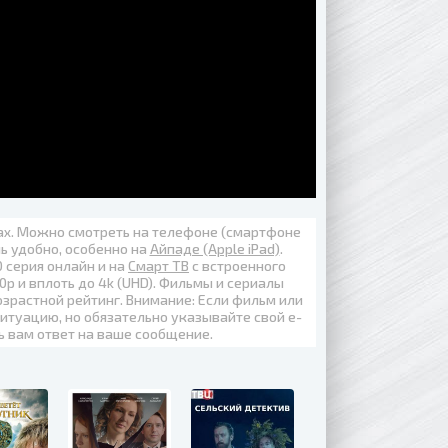
вах. Можно смотреть на телефоне (смартфоне
нь удобно, особенно на
Айпаде (Apple iPad)
.
0 серия онлайн
и на
Смарт ТВ
с встроенного
0p
и вплоть до
4k (UHD)
. Фильмы и сериалы
озрастной рейтинг. Внимание: Если фильм или
итуацию, но обязательно указывайте свой е-
ь вам ответ на ваше сообщение.