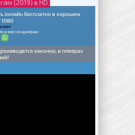
гам (2019) в HD
ть онлайн бесплатно в хорошем
 1080
 клик!
ях и мессенджерах:
роизводятся законно, в плеерах
лей!