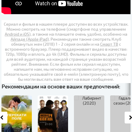
Сериал и фильм в нашем плеере доступен во всех устройствах.
Можно смотреть на телефоне (смартфоне под управлением
Android и iOS
), а также на планшете очень удобно, особенно на
Айпаде (Apple iPad)
. Рекомендуем также
смотреть Клуб
обманутых жен (2018) 1 - 2 серия онлайн
и на
Смарт ТВ
с
встроенного браузер. Плеер поддерживает видео в качестве:
720p
,
1080p
и вплоть до
4k (UHD)
. Фильмы и сериалы доступны
для всей аудитории, на каждой странице указан возрастной
рейтинг. Внимание: Если фильм или сериал недоступен,
напишите нам, мы мгновенно исправим ситуацию, но
обязательно указывайте свой е-мейл (электронную почту), что
бы могли выслать вам ответ на ваше сообщение.
Рекомендации на основе ваших предпочтений: