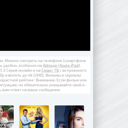
вах. Можно смотреть на телефоне (смартфоне
нь удобно, особенно на
Айпаде (Apple iPad)
.
 2 Серия онлайн
и на
Смарт ТВ
с встроенного
0p
и вплоть до
4k (UHD)
. Фильмы и сериалы
озрастной рейтинг. Внимание: Если фильм или
итуацию, но обязательно указывайте свой е-
ь вам ответ на ваше сообщение.