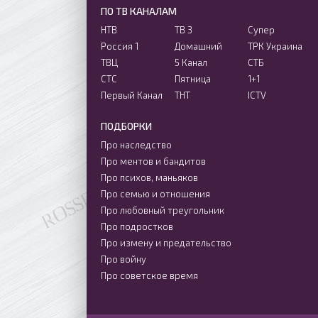
ПО ТВ КАНАЛАМ
НТВ
ТВ 3
Супер
Россия 1
Домашний
ТРК Украина
ТВЦ
5 Канал
СТБ
СТС
Пятница
1+1
Первый Канал
ТНТ
ICTV
ПОДБОРКИ
Про наследство
Про ментов и бандитов
Про психов, маньяков
Про семью и отношения
Про любовный треугольник
Про подростков
Про измену и предательство
Про войну
Про советское время