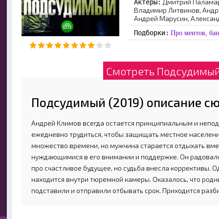
Дмитрий Паламар
Актеры:
Владимир Литвинов, Андре
Андрей Марусин, Алексан
Подборки:
Про ментов, ба
Смотреть Подсудимый 
Подсудимый (2019) описание с
Андрей Климов всегда остается принципиальным и непо
ежедневно трудиться, чтобы защищать местное населени
множество времени, но мужчина старается отдыхать вме
нуждающимися в его внимании и поддержке. Он радовал
про счастливое будущее, но судьба внесла коррективы. Од
находится внутри тюремной камеры. Оказалось, что родн
подставили и отправили отбывать срок. Приходится разби