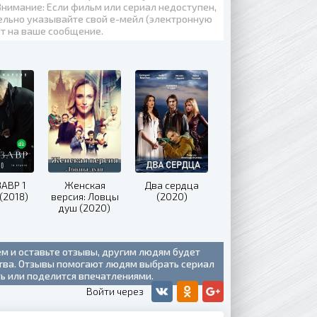
Внимание: Если фильм или сериал недоступен,
ельно указывайте свой е-мейл (электронную
ет на ваше сообщение.
АВР 1
Женская
Два сердца
(2018)
версия: Ловцы
(2020)
душ (2020)
ем и оставьте отзывы, другим людям будет
ства. Отзывы помогают людям выбрать сериал
ть или поделится впечатлениями.