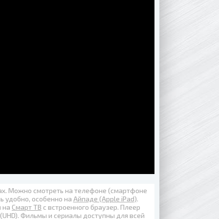
вах. Можно смотреть на телефоне (смартфоне
нь удобно, особенно на
Айпаде (Apple iPad)
.
 на
Смарт ТВ
с встроенного браузер. Плеер
 (UHD)
. Фильмы и сериалы доступны для всей