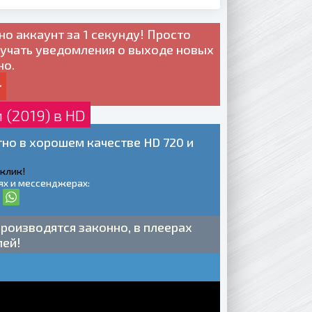
но
аккаунт за 1 секунду! Просто
лучать уведомления о выходе новых
но.
(2019) в HD
но в хорошем качестве HD 720 и
 клик!
ях и мессенджерах:
роизводятся законно, в плеерах
лей!