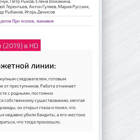
чук, Петр Рыков, Елена Вожакина,
й Терентьев, Антон Гуляев, Мария Русских,
др Рыбаков, Игорь Денисов
ндитов
Про психов, маньяков
(2019) в HD
южетной линии:
дкупным следователем, готовым
е от преступников. Работа отнимает
сте с родными, постоянно
ся собственному существованию, мечтая
нажды, он открыл глаза и понял, что
ых недавно убили бандиты, а его жестоко
раться, что тогда произошло.