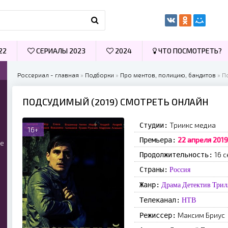
22
СЕРИАЛЫ 2023
2024
ЧТО ПОСМОТРЕТЬ?
Россериал - главная
»
Подборки
»
Про ментов, полицию, бандитов
» П
ПОДСУДИМЫЙ (2019) СМОТРЕТЬ ОНЛАЙН
Триикс медиа
Студии:
16+
22 апреля 2019
Премьера:
ые
16 с
Продолжительность:
Страны:
Россия
Жанр:
Драма
Детектив
Трил
Телеканал:
НТВ
Максим Бриус
Режиссер: