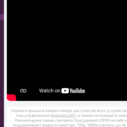
Сериал и фильм в нашем плеере доступен во всех устройст
под управлением
Android и iOS
), а также на планшете оче
Рекомендуем также
смотреть Подсудимый (2019) онлайн
и
поддерживает видео в качестве:
720p
,
1080p
и вплоть до
4k