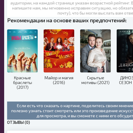
аудитории, на каждой странице указан возрастной рейтинг. 
напишите нам, мы мгновенно исправим ситуацию, но обязат
почту), что бы могли выслать вам отв
Рекомендации на основе ваших предпочтений:
Красные
Майор и магия
Скрытые
ДИНОЗ
браслеты
(2016)
мотивы (2021)
СЕЗОН 
(2017)
Если есть что сказать о картине, поделитесь своим мнени
полезно узнать стоит смотреть или это произведение искус
для просмотра, и вы сможете с ними его обсуди
ОТЗЫВЫ (0)