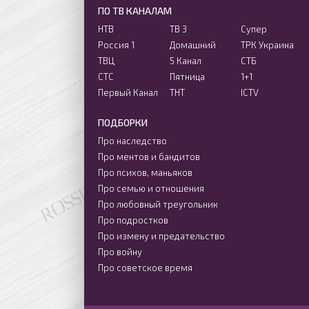
ПО ТВ КАНАЛАМ
НТВ
ТВ 3
Супер
Россия 1
Домашний
ТРК Украина
ТВЦ
5 Канал
СТБ
СТС
Пятница
1+1
Первый Канал
ТНТ
ICTV
ПОДБОРКИ
Про наследство
Про ментов и бандитов
Про психов, маньяков
Про семью и отношения
Про любовный треугольник
Про подростков
Про измену и предательство
Про войну
Про советское время