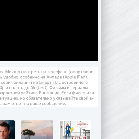
вах. Можно смотреть на телефоне (смартфоне
нь удобно, особенно на
Айпаде (Apple iPad)
.
3 серия онлайн
и на
Смарт ТВ
с встроенного
0p
и вплоть до
4k (UHD)
. Фильмы и сериалы
озрастной рейтинг. Внимание: Если фильм или
итуацию, но обязательно указывайте свой е-
ь вам ответ на ваше сообщение.