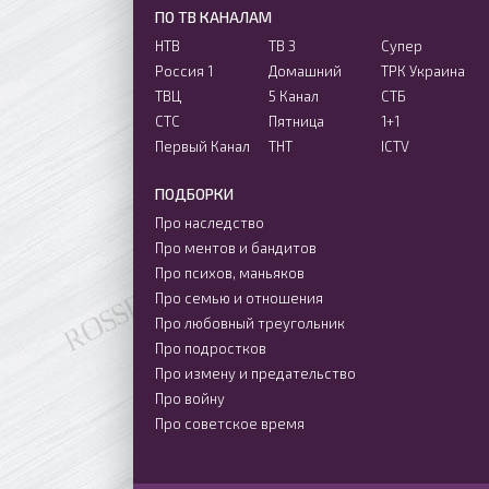
ПО ТВ КАНАЛАМ
НТВ
ТВ 3
Супер
Россия 1
Домашний
ТРК Украина
ТВЦ
5 Канал
СТБ
СТС
Пятница
1+1
Первый Канал
ТНТ
ICTV
ПОДБОРКИ
Про наследство
Про ментов и бандитов
Про психов, маньяков
Про семью и отношения
Про любовный треугольник
Про подростков
Про измену и предательство
Про войну
Про советское время