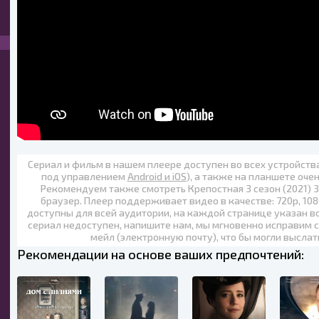
Сериал и фильм в нашем плеере доступен во всех устройст
под управлением
Android и iOS
), а также на планшете оче
Рекомендуем также
смотреть Крепостная 3 сезон (2021) 
браузер. Плеер поддерживает видео в качестве:
720p
,
108
доступны для всей аудитории, на каждой странице указан в
сериал недоступен, напишите нам, мы мгновенно исправим с
мейл (электронную почту), что бы могли выслат
Рекомендации на основе ваших предпочтений: