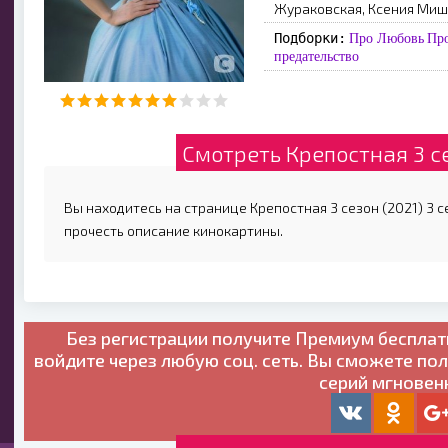
Жураковская, Ксения Миш
Подборки:
Про Любовь
Пр
предательство
Смотреть Крепостная 3 се
Вы находитесь на странице Крепостная 3 сезон (2021) 3 с
прочесть описание кинокартины.
Без регистрации получите
Премиум бесплат
войдите через любую соц. сеть. Вы сможете по
серий мгновен