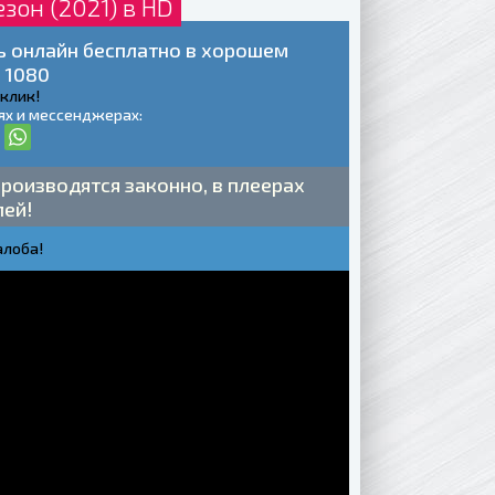
зон (2021) в HD
ть онлайн бесплатно в хорошем
 1080
 клик!
ях и мессенджерах:
роизводятся законно, в плеерах
лей!
лоба!