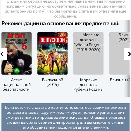
фильм или сериал недоступен, напишите нам, мы мгновенно
исправим ситуацию, но обязательно указывайте свой е-мейл
(электронную почту), что бы могли выслать вам ответ на ваше
сообщение.
Рекомендации на основе ваших предпочтений:
Агент
Выпускной
Морские
Близнец (2
национальной
(2014)
дьяволы.
безопасности.
Рубежи Родины
Возвращение
(2018-2020)
(2021)
Если есть что сказать о картине, поделитесь своим мнением и
оставьте отзывы, другим людям будет полезно узнать стоит
смотреть или это произведение искусства. Отзывы помогают
людям выбрать сериал для просмотра, и вы сможете с ними
его обсудить или поделится впечатлениями.