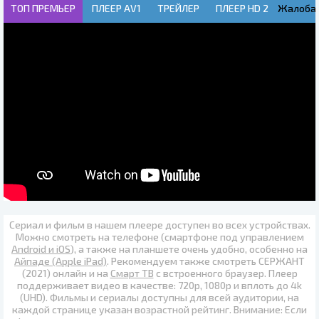
ТОП ПРЕМЬЕР
ПЛЕЕР AV1
ТРЕЙЛЕР
ПЛЕЕР HD 2
Жалоба!
Сериал и фильм в нашем плеере доступен во всех устройствах.
Можно смотреть на телефоне (смартфоне под управлением
Android и iOS
), а также на планшете очень удобно, особенно на
Айпаде (Apple iPad)
. Рекомендуем также
смотреть СЕРЖАНТ
(2021) онлайн
и на
Смарт ТВ
с встроенного браузер. Плеер
поддерживает видео в качестве:
720p
,
1080p
и вплоть до
4k
(UHD)
. Фильмы и сериалы доступны для всей аудитории, на
каждой странице указан возрастной рейтинг. Внимание: Если