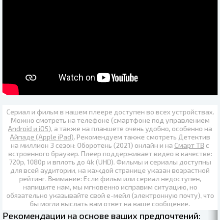
Сериал и фильм в нашем плеере доступен во всех устройствах.
Можно смотреть на телефоне (смартфоне под управлением
Android и iOS
), а также на планшете очень удобно, особенно на
Айпаде (Apple iPad)
. Рекомендуем также
смотреть Детектив
на миллион 3 сезон: Оборотень (2021) онлайн
и на
Смарт ТВ
с
встроенного браузер. Плеер поддерживает видео в качестве:
720p
,
1080p
и вплоть до
4k (UHD)
. Фильмы и сериалы доступны
для всей аудитории, на каждой странице указан возрастной
рейтинг. Внимание: Если фильм или сериал недоступен,
напишите нам, мы мгновенно исправим ситуацию, но
обязательно указывайте свой е-мейл (электронную почту), что
бы могли выслать вам ответ на ваше сообщение.
Рекомендации на основе ваших предпочтений: