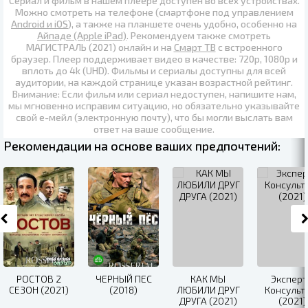
Сериал и фильм в нашем плеере доступен во всех устройствах.
Можно смотреть на телефоне (смартфоне под управлением
Android и iOS
), а также на планшете очень удобно, особенно на
Айпаде (Apple iPad)
. Рекомендуем также
смотреть
МАГИСТРАЛЬ (2021) онлайн
и на
Смарт ТВ
с встроенного
браузер. Плеер поддерживает видео в качестве:
720p
,
1080p
и
вплоть до
4k (UHD)
. Фильмы и сериалы доступны для всей
аудитории, на каждой странице указан возрастной рейтинг.
Внимание: Если фильм или сериал недоступен, напишите нам,
мы мгновенно исправим ситуацию, но обязательно указывайте
свой е-мейл (электронную почту), что бы могли выслать вам
ответ на ваше сообщение.
Рекомендации на основе ваших предпочтений:
РОСТОВ 2
ЧЕРНЫЙ ПЕС
КАК МЫ
Эксперт
СЕЗОН (2021)
(2018)
ЛЮБИЛИ ДРУГ
Консульт
ДРУГА (2021)
(2021)