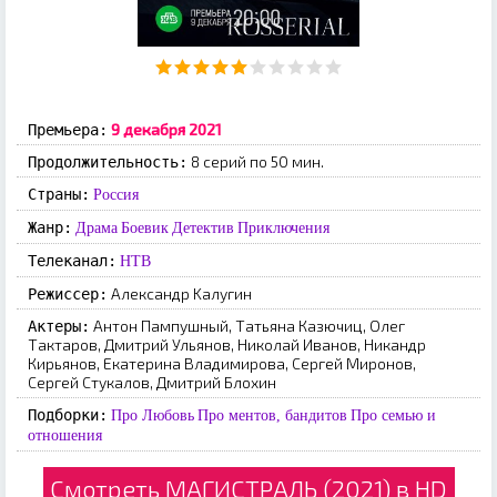
9 дeкaбpя 2021
Премьера:
8 серий по 50 мин.
Продолжительность:
Страны:
Россия
Жанр:
Драма
Боевик
Детектив
Приключения
Телеканал:
НТВ
Aлeкcaндp Kaлугин
Режиссер:
Антон Пампушный, Татьяна Казючиц, Олег
Актеры:
Тактаров, Дмитрий Ульянов, Николай Иванов, Никандр
Кирьянов, Екатерина Владимирова, Сергей Миронов,
Сергей Стукалов, Дмитрий Блохин
Подборки:
Про Любовь
Про ментов, бандитов
Про семью и
отношения
Смотреть МАГИСТРАЛЬ (2021) в HD