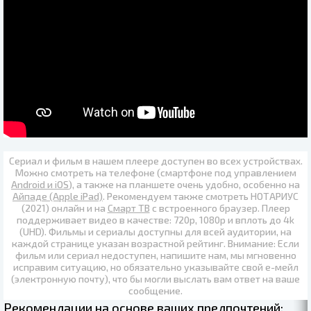
Сериал и фильм в нашем плеере доступен во всех устройствах.
Можно смотреть на телефоне (смартфоне под управлением
Android и iOS
), а также на планшете очень удобно, особенно на
Айпаде (Apple iPad)
. Рекомендуем также
смотреть НОТАРИУС
(2021) онлайн
и на
Смарт ТВ
с встроенного браузер. Плеер
поддерживает видео в качестве:
720p
,
1080p
и вплоть до
4k
(UHD)
. Фильмы и сериалы доступны для всей аудитории, на
каждой странице указан возрастной рейтинг. Внимание: Если
фильм или сериал недоступен, напишите нам, мы мгновенно
исправим ситуацию, но обязательно указывайте свой е-мейл
(электронную почту), что бы могли выслать вам ответ на ваше
сообщение.
Рекомендации на основе ваших предпочтений: