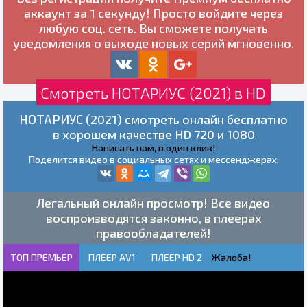
аккаунт за 1 секунду! Просто войдите через
любую соц. сеть. Вы сможете получать
уведомления о выходе новых серий мгновенно.
Смотреть НОТАРИУС (2021) в HD
НОТАРИУС (2021) смотреть онлайн бесплатно
в хорошем качестве HD 720 и 1080
Написать нам, в один клик!
Поделится видео в социальных сетях и мессенджерах:
Легальный онлайн просмотр! Все видео
воспроизводятся законно, в плеерах
правообладателей!
ТОП ПРЕМЬЕР
ПЛЕЕР AV1
ПЛЕЕР HD 2
Жалоба!