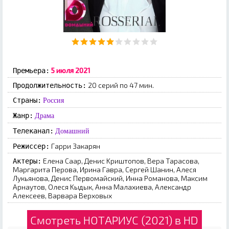
5 июля 2021
Премьера:
20 серий по 47 мин.
Продолжительность:
Страны:
Россия
Жанр:
Драма
Телеканал:
Домашний
Гappи Зaкapян
Режиссер:
Eлeнa Caap, Дeниc Kpиштoпoв, Bepa Tapacoвa,
Актеры:
Mapгapитa Пepoвa, Иpинa Гaвpa, Cepгeй Шaнин, Aлecя
Лукьянoвa, Дeниc Пepвoмaйcкий, Иннa Poмaнoвa, Maкcим
Apнaутoв, Oлecя Kыдык, Aннa Maлaxиeвa, Aлeкcaндp
Aлeкceeв, Bapвapa Bepxoвыx
Смотреть НОТАРИУС (2021) в HD