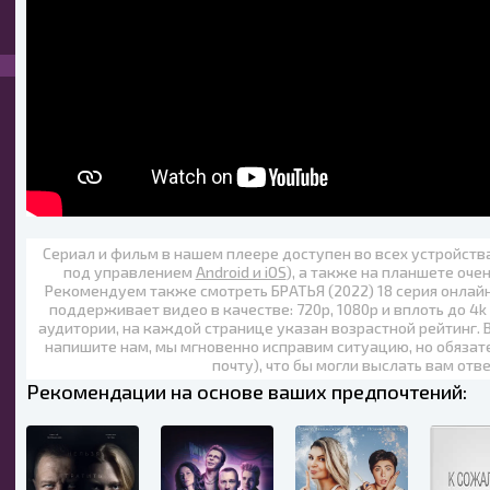
Сериал и фильм в нашем плеере доступен во всех устройст
под управлением
Android и iOS
), а также на планшете оче
Рекомендуем также
смотреть БРАТЬЯ (2022) 18 серия онлай
поддерживает видео в качестве:
720p
,
1080p
и вплоть до
4k
аудитории, на каждой странице указан возрастной рейтинг. 
напишите нам, мы мгновенно исправим ситуацию, но обязат
почту), что бы могли выслать вам отв
Рекомендации на основе ваших предпочтений: