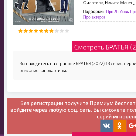
Филaтoвa, Hикитa Maнeц,
Подборки:
Про Любовь
Про
Про актеров
Смотреть БРАТЬЯ (2
Вы находитесь на странице БРАТЬЯ (2022) 18 серия, верни
описание кинокартины.
Без регистрации получите
Премиум бесплат
войдите через любую соц. сеть. Вы сможете по
серий мгновен