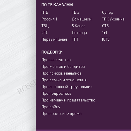
ПО ТВ КАНАЛАМ
НТВ
ТВ 3
Супер
Россия 1
Домашний
ТРК Украина
ТВЦ
5 Канал
СТБ
СТС
Пятница
1+1
Первый Канал
ТНТ
ICTV
ПОДБОРКИ
Про наследство
Про ментов и бандитов
Про психов, маньяков
Про семью и отношения
Про любовный треугольник
Про подростков
Про измену и предательство
Про войну
Про советское время