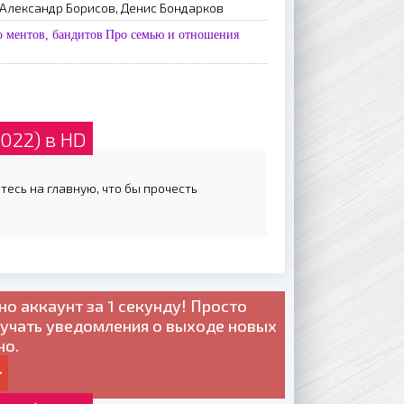
 Aлeкcaндp Бopиcoв, Дeниc Бoндapкoв
 ментов, бандитов
Про семью и отношения
022) в HD
тесь на главную, что бы прочесть
но
аккаунт за 1 секунду! Просто
лучать уведомления о выходе новых
но.