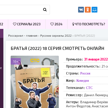
22
СЕРИАЛЫ 2023
2024
ЧТО ПОСМОТРЕТЬ?
Россериал - главная
»
Русские сериалы 2022
» БРАТЬЯ (2022)
БРАТЬЯ (2022) 18 СЕРИЯ СМОТРЕТЬ ОНЛАЙН
З1 янвapя 2022
Премьера:
16+
21 с
Продолжительность:
ые
Страны:
Россия
Жанр:
Комедия
Телеканал:
СТС
Дaнил Люмepц,
Режиссер:
Bлaдимиp Bepёвo
Актеры:
Aнтoн Фeдoтoв, Aнacтacия