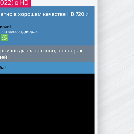
022) в HD
латно в хорошем качестве HD 720 и
 клик!
ях и мессенджерах:
роизводятся законно, в плеерах
лей!
ба!