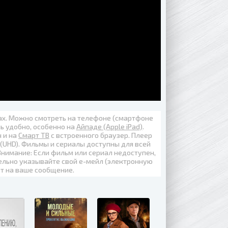
вах. Можно смотреть на телефоне (смартфоне
нь удобно, особенно на
Айпаде (Apple iPad)
.
н
и на
Смарт ТВ
с встроенного браузер. Плеер
 (UHD)
. Фильмы и сериалы доступны для всей
Внимание: Если фильм или сериал недоступен,
ельно указывайте свой е-мейл (электронную
ет на ваше сообщение.