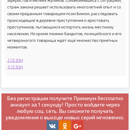
аферистов и мелких жуликов. Ознакомившись с ситуацией,
страж закона решает использовать многолетний опыт и со
своим преданным товарищем псом Бимом, расследовать
происходящие в деревне преступления и арестовать
преступников, пытающихся испортить жизнь местному
населению. Но кроме поимки бандитов, полицейского и его
четвероногого товарища ждёт ещё множество приятных
моментов.
2 СЕЗОН
3 СЕЗОН
Без регистрации получите
Премиум бесплатно
аккаунт за 1 секунду! Просто войдите через
любую соц. сеть. Вы сможете получать
уведомления о выходе новых серий мгновенно.