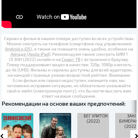
Сериал и фильм в нашем плеере доступен во всех устройствах.
Можно смотреть на телефоне (смартфоне под управлением
Android и iOS
), а также на планшете очень удобно, особенно на
Айпаде (Apple iPad)
. Рекомендуем также
смотреть БИМ 1
СЕЗОН (2022) онлайн
и на
Смарт ТВ
с встроенного браузер.
Плеер поддерживает видео в качестве:
720p
,
1080p
и вплоть
до
4k (UHD)
. Фильмы и сериалы доступны для всей аудитории,
на каждой странице указан возрастной рейтинг. Внимание:
Если фильм или сериал недоступен, напишите нам, мы
мгновенно исправим ситуацию, но обязательно указывайте
свой е-мейл (электронную почту), что бы могли выслать вам
ответ на ваше сообщение.
Рекомендации на основе ваших предпочтений: