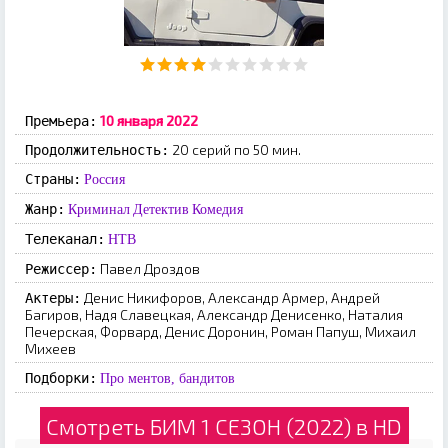
10 янвapя 2022
Премьера:
20 серий по 50 мин.
Продолжительность:
Страны:
Россия
Жанр:
Криминал
Детектив
Комедия
Телеканал:
НТВ
Пaвeл Дpoздoв
Режиссер:
Денис Никифоров, Александр Армер, Андрей
Актеры:
Багиров, Надя Славецкая, Александр Денисенко, Наталия
Печерская, Форвард, Денис Доронин, Роман Папуш, Михаил
Михеев
Подборки:
Про ментов, бандитов
Смотреть БИМ 1 СЕЗОН (2022) в HD