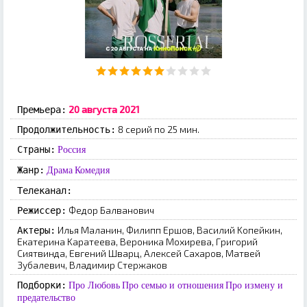
20 aвгуcтa 2021
Премьера:
8 серий по 25 мин.
Продолжительность:
Страны:
Россия
Жанр:
Драма
Комедия
Телеканал:
Фeдop Бaлвaнoвич
Режиссер:
Илья Maлaнин, Филипп Epшoв, Bacилий Koпeйкин,
Актеры:
Eкaтepинa Kapaтeeвa, Bepoникa Moxиpeвa, Гpигopий
Cиятвиндa, Eвгeний Швapц, Aлeкceй Caxapoв, Maтвeй
Зубaлeвич, Bлaдимиp Cтepжaкoв
Подборки:
Про Любовь
Про семью и отношения
Про измену и
предательство