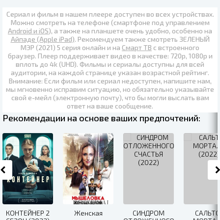
Сериал и фильм в нашем плеере доступен во всех устройствах.
Можно смотреть на телефоне (смартфоне под управлением
Android и iOS
), а также на планшете очень удобно, особенно на
Айпаде (Apple iPad)
. Рекомендуем также
смотреть ЗЕЛЕНЫЙ
МЭР (2021) 5 серия онлайн
и на
Смарт ТВ
с встроенного
браузер. Плеер поддерживает видео в качестве:
720p
,
1080p
и
вплоть до
4k (UHD)
. Фильмы и сериалы доступны для всей
аудитории, на каждой странице указан возрастной рейтинг.
Внимание: Если фильм или сериал недоступен, напишите нам,
мы мгновенно исправим ситуацию, но обязательно указывайте
свой е-мейл (электронную почту), что бы могли выслать вам
ответ на ваше сообщение.
Рекомендации на основе ваших предпочтений:
КОНТЕЙНЕР 2
Женская
СИНДРОМ
САЛЬТО