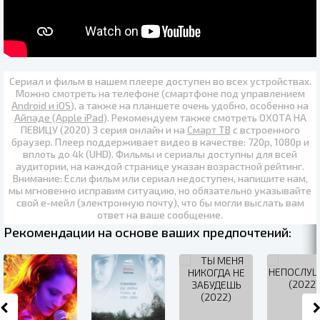
Сериал и фильм в нашем плеере доступен во всех устройствах.
Можно смотреть на телефоне (смартфоне под управлением
Android и iOS
), а также на планшете очень удобно, особенно на
Айпаде (Apple iPad)
. Рекомендуем также
смотреть ОХОТА НА
ПЕВИЦУ (2020) 3 серия онлайн
и на
Смарт ТВ
с встроенного
браузер. Плеер поддерживает видео в качестве:
720p
,
1080p
и
вплоть до
4k (UHD)
. Фильмы и сериалы доступны для всей
аудитории, на каждой странице указан возрастной рейтинг.
Внимание: Если фильм или сериал недоступен, напишите нам,
мы мгновенно исправим ситуацию, но обязательно указывайте
свой е-мейл (электронную почту), что бы могли выслать вам
ответ на ваше сообщение.
Рекомендации на основе ваших предпочтений: