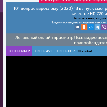
101 вопрос взрослому (2020) 13 выпуск смот
качестве HD 720 и
Написать нам, в один
Поделится видео в социальных сет
Легальный онлайн просмотр! Все видео восп
правообладате
ТОП ПРЕМЬЕР
ПЛЕЕР AV1
ПЛЕЕР HD 2
Жалоба!