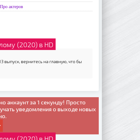
Про актеров
лому (2020) в HD
3 выпуск, вернитесь на главную, что бы
но
аккаунт за 1 секунду! Просто
лучать уведомления о выходе новых
но.
лому (2020) в HD