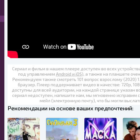
Сериал и фильм в нашем плеере доступен во всех устройст
под управлением
Android и iOS
), а также на планшете оче
Рекомендуем также
смотреть 101 вопрос взрослому (2020) 
браузер. Плеер поддерживает видео в качестве:
720p
,
108
доступны для всей аудитории, на каждой странице указан в
сериал недоступен, напишите нам, мы мгновенно исправим с
мейл (электронную почту), что бы могли выслат
Рекомендации на основе ваших предпочтений: