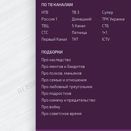
ПО ТВ КАНАЛАМ
НТВ
ТВ 3
Супер
Россия 1
Домашний
ТРК Украина
ТВЦ
5 Канал
СТБ
СТС
Пятница
1+1
Первый Канал
ТНТ
ICTV
ПОДБОРКИ
Про наследство
Про ментов и бандитов
Про психов, маньяков
Про семью и отношения
Про любовный треугольник
Про подростков
Про измену и предательство
Про войну
Про советское время