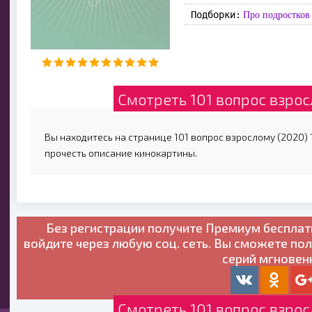
Подборки:
Про подростков
Смотреть 101 вопрос взрос
Вы находитесь на странице 101 вопрос взрослому (2020) 1
прочесть описание кинокартины.
Без регистрации получите
Премиум бесплат
войдите через любую соц. сеть. Вы сможете по
серий мгновен
Смотреть 101 вопрос взрос