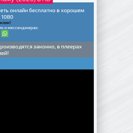
реть онлайн бесплатно в хорошем
 1080
 клик!
ях и мессенджерах:
роизводятся законно, в плеерах
лей!