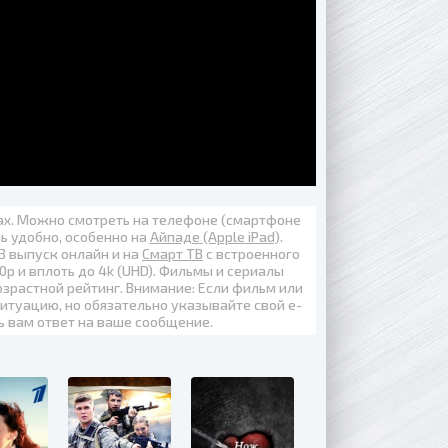
вах. Можно смотреть на телефоне (смартфоне
нь удобно, особенно на
Айпаде (Apple iPad)
.
13 выпуск онлайн
и на
Смарт ТВ
с встроенного
0p
и вплоть до
4k (UHD)
. Фильмы и сериалы
озрастной рейтинг. Внимание: Если фильм или
итуацию, но обязательно указывайте свой е-
ь вам ответ на ваше сообщение.