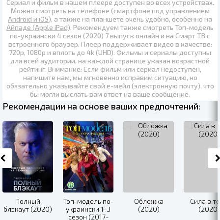
Сериал и фильм в нашем плеере доступен во всех устройствах.
Можно смотреть на телефоне (смартфоне под управлением
Android и iOS
), а также на планшете очень удобно, особенно на
Айпаде (Apple iPad)
. Рекомендуем также
смотреть Топ-модель
по-украински 4 сезон (2020) 7 выпуск онлайн
и на
Смарт ТВ
с
встроенного браузер. Плеер поддерживает видео в качестве:
720p
,
1080p
и вплоть до
4k (UHD)
. Фильмы и сериалы доступны
для всей аудитории, на каждой странице указан возрастной
рейтинг. Внимание: Если фильм или сериал недоступен,
напишите нам, мы мгновенно исправим ситуацию, но
обязательно указывайте свой е-мейл (электронную почту), что
бы могли выслать вам ответ на ваше сообщение.
Рекомендации на основе ваших предпочтений:
Полный
Топ-модель по-
Обложка
Сила в т
блэкаут (2020)
украински 1-3
(2020)
(2020)
сезон (2017-