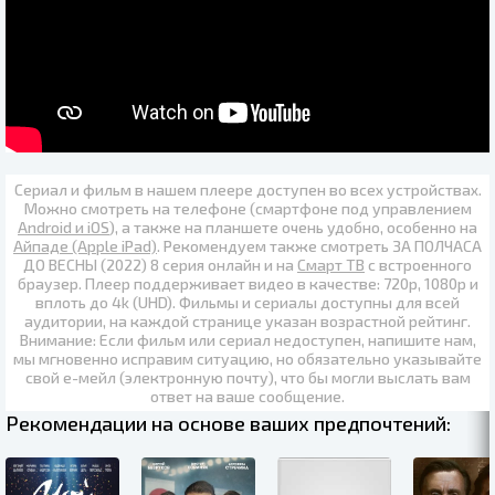
Сериал и фильм в нашем плеере доступен во всех устройствах.
Можно смотреть на телефоне (смартфоне под управлением
Android и iOS
), а также на планшете очень удобно, особенно на
Айпаде (Apple iPad)
. Рекомендуем также
смотреть ЗА ПОЛЧАСА
ДО ВЕСНЫ (2022) 8 серия онлайн
и на
Смарт ТВ
с встроенного
браузер. Плеер поддерживает видео в качестве:
720p
,
1080p
и
вплоть до
4k (UHD)
. Фильмы и сериалы доступны для всей
аудитории, на каждой странице указан возрастной рейтинг.
Внимание: Если фильм или сериал недоступен, напишите нам,
мы мгновенно исправим ситуацию, но обязательно указывайте
свой е-мейл (электронную почту), что бы могли выслать вам
ответ на ваше сообщение.
Рекомендации на основе ваших предпочтений: