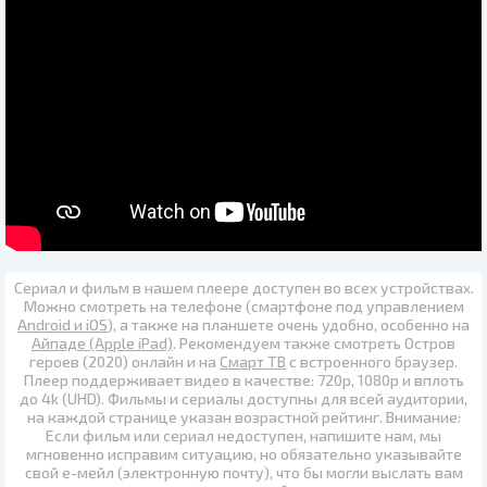
Сериал и фильм в нашем плеере доступен во всех устройствах.
Можно смотреть на телефоне (смартфоне под управлением
Android и iOS
), а также на планшете очень удобно, особенно на
Айпаде (Apple iPad)
. Рекомендуем также
смотреть Остров
героев (2020) онлайн
и на
Смарт ТВ
с встроенного браузер.
Плеер поддерживает видео в качестве:
720p
,
1080p
и вплоть
до
4k (UHD)
. Фильмы и сериалы доступны для всей аудитории,
на каждой странице указан возрастной рейтинг. Внимание:
Если фильм или сериал недоступен, напишите нам, мы
мгновенно исправим ситуацию, но обязательно указывайте
свой е-мейл (электронную почту), что бы могли выслать вам