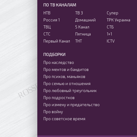
ПО ТВ КАНАЛАМ
НТВ
ТВ 3
Супер
Россия 1
Домашний
ТРК Украина
ТВЦ
5 Канал
СТБ
СТС
Пятница
1+1
Первый Канал
ТНТ
ICTV
ПОДБОРКИ
Про наследство
Про ментов и бандитов
Про психов, маньяков
Про семью и отношения
Про любовный треугольник
Про подростков
Про измену и предательство
Про войну
Про советское время