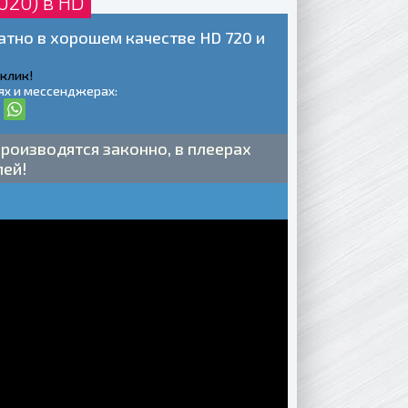
020) в HD
атно в хорошем качестве HD 720 и
 клик!
ях и мессенджерах:
роизводятся законно, в плеерах
лей!