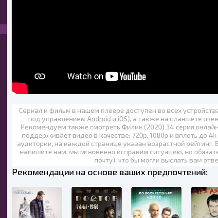
Сериал и фильм в нашем плеере доступен во всех устройст
под управлением
Android и iOS
), а также на планшете оче
Рекомендуем также
смотреть Филин (2020) 34 серия онлай
поддерживает видео в качестве:
720p
,
1080p
и вплоть до
4k
аудитории, на каждой странице указан возрастной рейтинг. 
напишите нам, мы мгновенно исправим ситуацию, но обязат
почту), что бы могли выслать вам отв
Рекомендации на основе ваших предпочтений: