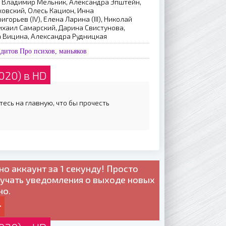
, Владимир Мельник, Александра Эпштейн,
овский, Олесь Кацион, Инна
горьев (IV), Елена Ларина (III), Николай
ихаил Самарский, Дарина Свистунова,
а Вицина, Александра Рудницкая
ндитов
Про психов, маньяков
020) в HD
тесь на главную, что бы прочесть
но
аккаунт за 1 секунду! Просто
лучать уведомления о выходе новых
но.