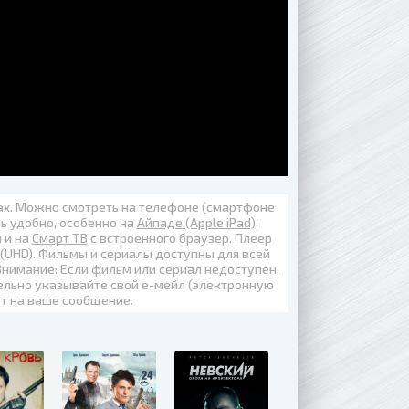
вах. Можно смотреть на телефоне (смартфоне
нь удобно, особенно на
Айпаде (Apple iPad)
.
н
и на
Смарт ТВ
с встроенного браузер. Плеер
 (UHD)
. Фильмы и сериалы доступны для всей
Внимание: Если фильм или сериал недоступен,
ельно указывайте свой е-мейл (электронную
ет на ваше сообщение.