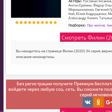
Руслана Писанка
Актеры:
Антон Ерёмин, Фёдор Ольх
Мирошниченко, Евгений Гри
Кий, Юлия Андрущенко, М
Александр Хомич, Татьян
Подборки:
Про ментов, ба
Смотреть Филин (2
Вы находитесь на странице Филин (2020) 34 серия, верни
описание кинокартины.
Без регистрации получите
Премиум бесплат
войдите через любую соц. сеть. Вы сможете по
серий мгновен