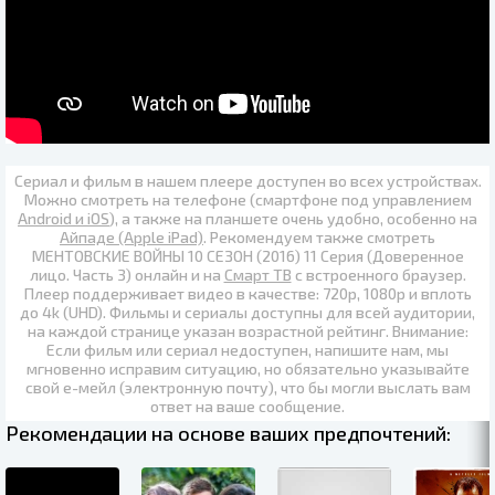
Сериал и фильм в нашем плеере доступен во всех устройствах.
Можно смотреть на телефоне (смартфоне под управлением
Android и iOS
), а также на планшете очень удобно, особенно на
Айпаде (Apple iPad)
. Рекомендуем также
смотреть
МЕНТОВСКИЕ ВОЙНЫ 10 СЕЗОН (2016) 11 Серия (Доверенное
лицо. Часть 3) онлайн
и на
Смарт ТВ
с встроенного браузер.
Плеер поддерживает видео в качестве:
720p
,
1080p
и вплоть
до
4k (UHD)
. Фильмы и сериалы доступны для всей аудитории,
на каждой странице указан возрастной рейтинг. Внимание:
Если фильм или сериал недоступен, напишите нам, мы
мгновенно исправим ситуацию, но обязательно указывайте
свой е-мейл (электронную почту), что бы могли выслать вам
ответ на ваше сообщение.
Рекомендации на основе ваших предпочтений: