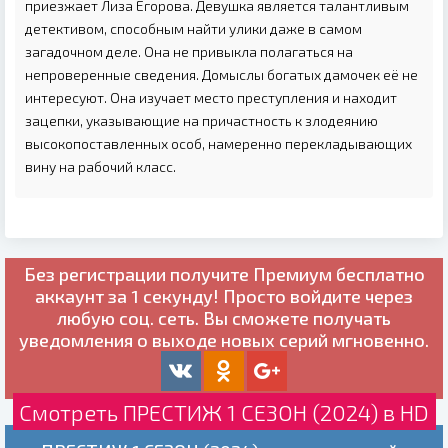
приезжает Лиза Егорова. Девушка является талантливым
детективом, способным найти улики даже в самом
загадочном деле. Она не привыкла полагаться на
непроверенные сведения. Домыслы богатых дамочек её не
интересуют. Она изучает место преступления и находит
зацепки, указывающие на причастность к злодеянию
высокопоставленных особ, намеренно перекладывающих
вину на рабочий класс.
Без регистрации получите
Премиум бесплатно
аккаунт за 1 секунду! Просто войдите через
любую соц. сеть. Вы сможете получать
уведомления о выходе новых серий мгновенно.
Смотреть ПРЕСТИЖ 1 СЕЗОН (2024) в HD