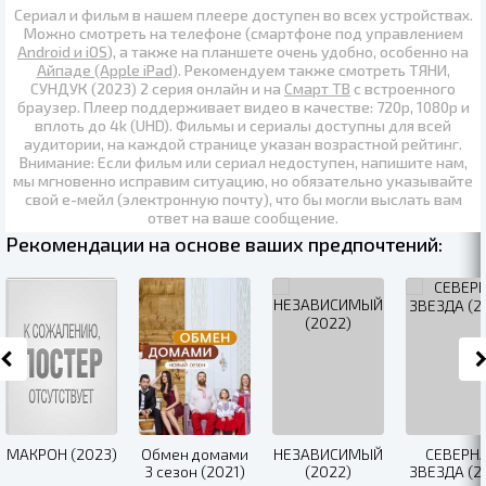
Сериал и фильм в нашем плеере доступен во всех устройствах.
Можно смотреть на телефоне (смартфоне под управлением
Android и iOS
), а также на планшете очень удобно, особенно на
Айпаде (Apple iPad)
. Рекомендуем также
смотреть ТЯНИ,
СУНДУК (2023) 2 серия онлайн
и на
Смарт ТВ
с встроенного
браузер. Плеер поддерживает видео в качестве:
720p
,
1080p
и
вплоть до
4k (UHD)
. Фильмы и сериалы доступны для всей
аудитории, на каждой странице указан возрастной рейтинг.
Внимание: Если фильм или сериал недоступен, напишите нам,
мы мгновенно исправим ситуацию, но обязательно указывайте
свой е-мейл (электронную почту), что бы могли выслать вам
ответ на ваше сообщение.
Рекомендации на основе ваших предпочтений:
МАКРОН (2023)
Обмен домами
НЕЗАВИСИМЫЙ
СЕВЕРН
3 сезон (2021)
(2022)
ЗВЕЗДА (2