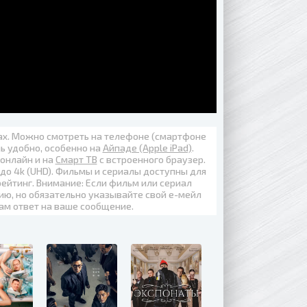
вах. Можно смотреть на телефоне (смартфоне
нь удобно, особенно на
Айпаде (Apple iPad)
.
 онлайн
и на
Смарт ТВ
с встроенного браузер.
 до
4k (UHD)
. Фильмы и сериалы доступны для
ейтинг. Внимание: Если фильм или сериал
ию, но обязательно указывайте свой е-мейл
вам ответ на ваше сообщение.