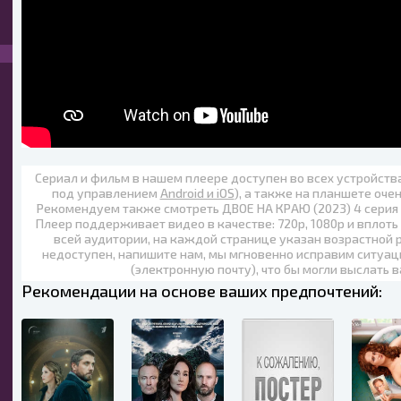
Сериал и фильм в нашем плеере доступен во всех устройст
под управлением
Android и iOS
), а также на планшете оче
Рекомендуем также
смотреть ДВОЕ НА КРАЮ (2023) 4 серия
Плеер поддерживает видео в качестве:
720p
,
1080p
и вплоть
всей аудитории, на каждой странице указан возрастной р
недоступен, напишите нам, мы мгновенно исправим ситуац
(электронную почту), что бы могли выслать 
Рекомендации на основе ваших предпочтений: