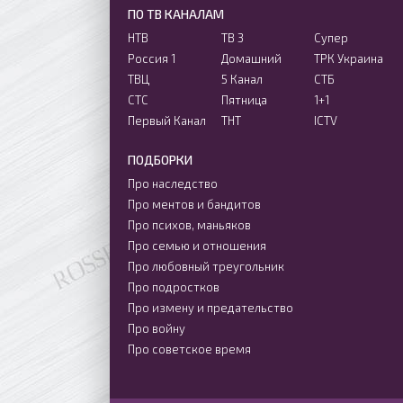
ПО ТВ КАНАЛАМ
НТВ
ТВ 3
Супер
Россия 1
Домашний
ТРК Украина
ТВЦ
5 Канал
СТБ
СТС
Пятница
1+1
Первый Канал
ТНТ
ICTV
ПОДБОРКИ
Про наследство
Про ментов и бандитов
Про психов, маньяков
Про семью и отношения
Про любовный треугольник
Про подростков
Про измену и предательство
Про войну
Про советское время