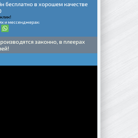
йн бесплатно в хорошем качестве
0
 клик!
ях и мессенджерах:
роизводятся законно, в плеерах
лей!