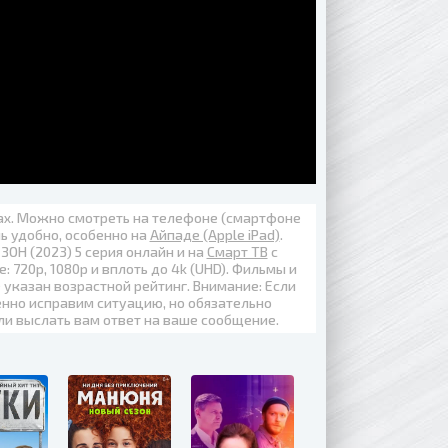
вах. Можно смотреть на телефоне (смартфоне
нь удобно, особенно на
Айпаде (Apple iPad)
.
ОН (2023) 5 серия онлайн
и на
Смарт ТВ
с
е:
720p
,
1080p
и вплоть до
4k (UHD)
. Фильмы и
 указан возрастной рейтинг. Внимание: Если
енно исправим ситуацию, но обязательно
ли выслать вам ответ на ваше сообщение.