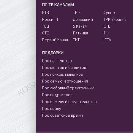
ПО ТВ КАНАЛАМ
НТВ
ТВ 3
Супер
Россия 1
Домашний
ТРК Украина
ТВЦ
5 Канал
СТБ
СТС
Пятница
1+1
Первый Канал
ТНТ
ICTV
ПОДБОРКИ
Про наследство
Про ментов и бандитов
Про психов, маньяков
Про семью и отношения
Про любовный треугольник
Про подростков
Про измену и предательство
Про войну
Про советское время