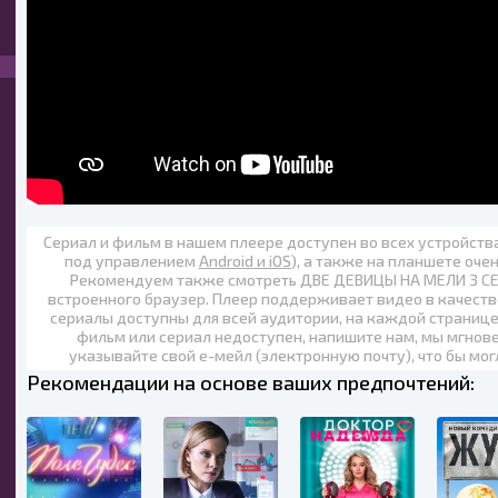
Сериал и фильм в нашем плеере доступен во всех устройст
под управлением
Android и iOS
), а также на планшете оче
Рекомендуем также
смотреть ДВЕ ДЕВИЦЫ НА МЕЛИ 3 СЕЗ
встроенного браузер. Плеер поддерживает видео в качеств
сериалы доступны для всей аудитории, на каждой странице
фильм или сериал недоступен, напишите нам, мы мгнов
указывайте свой е-мейл (электронную почту), что бы мог
Рекомендации на основе ваших предпочтений: