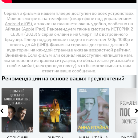
Сериал и фильм в нашем плеере доступен во всех устройствах.
Можно смотреть на телефоне (смартфоне под управлением
Android и iOS
), а также на планшете очень удобно, особенно на
Айпаде (Apple iPad)
. Рекомендуем также
смотреть ИСТОРИК 2
СЕЗОН (2023) 9 серия онлайн
и на
Смарт ТВ
с встроенного
браузер. Плеер поддерживает видео в качестве:
720p
,
1080p
и
вплоть до
4k (UHD)
. Фильмы и сериалы доступны для всей
аудитории, на каждой странице указан возрастной рейтинг.
Внимание: Если фильм или сериал недоступен, напишите нам,
мы мгновенно исправим ситуацию, но обязательно указывайте
свой е-мейл (электронную почту), что бы могли выслать вам
ответ на ваше сообщение.
Рекомендации на основе ваших предпочтений:
СЕЛЬСКИЙ
ВНУТРИ
АННА И ТАЙНА
ОХОТА 