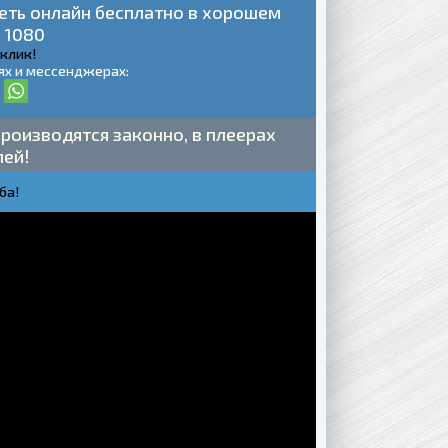
еть онлайн бесплатно в хорошем
 1080
 клик!
ях и мессенджерах:
роизводятся законно, в плеерах
лей!
ба!