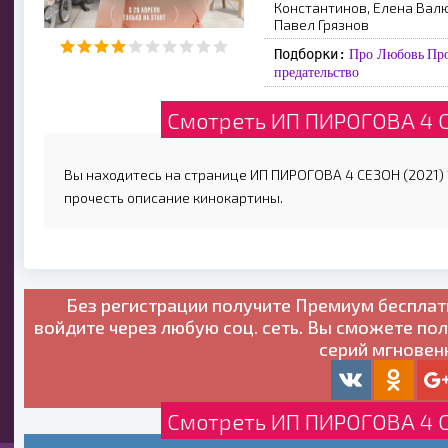
Константинов, Елена Валю
Павел Грязнов
Подборки:
Про Любовь
Пр
предательство
Смотреть ИП ПИРОГОВА 4 С
Вы находитесь на странице ИП ПИРОГОВА 4 СЕЗОН (2021) 1
прочесть описание кинокартины.
Без регистрации получите
Премиум бесплат
войдите через любую соц. сеть. Вы сможете по
серий мгновен
Смотреть ИП ПИРОГОВА 4 С