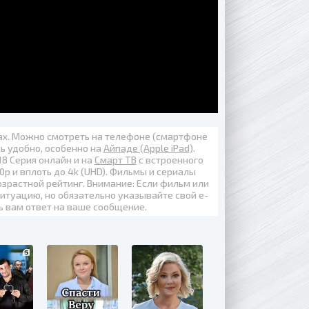
вах. Можно смотреть на телефоне (смартфоне
нь удобно, особенно на
Айпаде (Apple iPad)
.
18 Серия онлайн
и на
Смарт ТВ
с встроенного
0p
и вплоть до
4k (UHD)
. Фильмы и сериалы
озрастной рейтинг. Внимание: Если фильм или
итуацию, но обязательно указывайте свой е-
ь вам ответ на ваше сообщение.