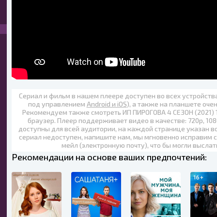
Сериал и фильм в нашем плеере доступен во всех устройст
под управлением
Android и iOS
), а также на планшете оче
Рекомендуем также
смотреть ИП ПИРОГОВА 4 СЕЗОН (2021) 
браузер. Плеер поддерживает видео в качестве:
720p
,
108
доступны для всей аудитории, на каждой странице указан в
сериал недоступен, напишите нам, мы мгновенно исправим с
мейл (электронную почту), что бы могли выслат
Рекомендации на основе ваших предпочтений: