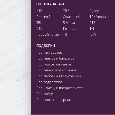
ПО ТВ КАНАЛАМ
НТВ
ТВ 3
Супер
Россия 1
Домашний
ТРК Украина
ТВЦ
5 Канал
СТБ
СТС
Пятница
1+1
Первый Канал
ТНТ
ICTV
ПОДБОРКИ
Про наследство
Про ментов и бандитов
Про психов, маньяков
Про семью и отношения
Про любовный треугольник
Про подростков
Про измену и предательство
Про войну
Про советское время